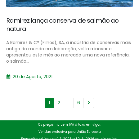
Ramirez lança conserva de salmão ao
natural
A Ramirez & Cª (Filhos), SA, a indústria de conservas mais
antiga do mundo em laboração, volta a inovar e
apresentou este mês ao mercado uma nova referência,
o salmão...
20 de Agosto, 2021
…
1
2
6
Os preços incluem IVA à taxa em vigor.
Vendas exclusiva para União Europeia
Promoções válidas de 1-1-2026 a 30-6-2026 na loja online.