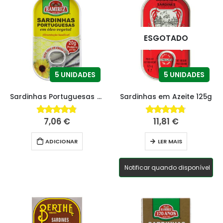
ESGOTADO
5 UNIDADES
5 UNIDADES
Sardinhas Portuguesas em Óleo Vegetal
Sardinhas em Azeite 125g
7,06
€
11,81
€
4.79
fora de 5
4.71
fora de 5
ADICIONAR
LER MAIS
Notificar quando disponível