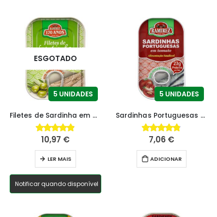
ESGOTADO
5 UNIDADES
5 UNIDADES
Filetes de Sardinha em Azeite Extra Virgem
Sardinhas Portuguesas em Tomate
10,97
€
7,06
€
4.85
fora de 5
4.77
fora de 5
LER MAIS
ADICIONAR
Notificar quando disponível