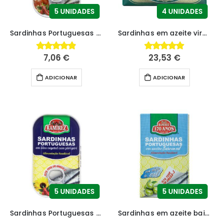
5 UNIDADES
4 UNIDADES
Sardinhas Portuguesas em Tomate com Piripiri
Sardinhas em azeite virgem extra – EDIÇÃO LIMITADA!
7,06
€
23,53
€
4.84
fora de 5
5.00
fora de 5
ADICIONAR
ADICIONAR
5 UNIDADES
5 UNIDADES
Sardinhas Portuguesas em Óleo Vegetal com Piripiri
Sardinhas em azeite baixo em sal