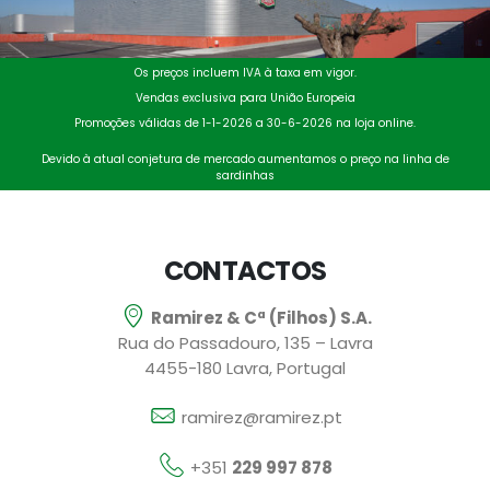
Os preços incluem IVA à taxa em vigor.
Vendas exclusiva para União Europeia
Promoções válidas de 1-1-2026 a 30-6-2026 na loja online.
Devido à atual conjetura de mercado aumentamos o preço na linha de
sardinhas
CONTACTOS
Ramirez & Cª (Filhos) S.A.
Rua do Passadouro, 135 – Lavra
4455-180 Lavra, Portugal
ramirez@ramirez.pt
+351
229 997 878