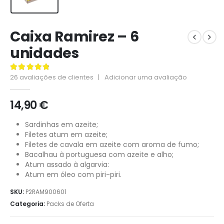
Caixa Ramirez – 6
unidades
26
avaliações de clientes
|
Adicionar uma avaliação
4.96
de 5
14,90
€
Sardinhas em azeite;
Filetes atum em azeite;
Filetes de cavala em azeite com aroma de fumo;
Bacalhau à portuguesa com azeite e alho;
Atum assado à algarvia:
Atum em óleo com piri-piri.
SKU:
P2RAM900601
Categoria:
Packs de Oferta