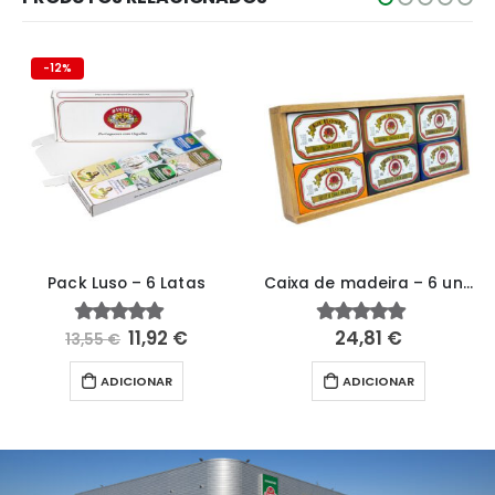
-12%
Pack Luso – 6 Latas
Caixa de madeira – 6 unidades
11,92
€
24,81
€
5.00
fora de 5
5.00
fora de 5
13,55
€
ADICIONAR
ADICIONAR