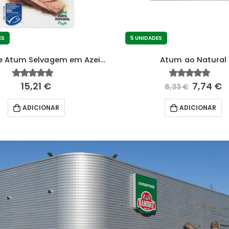
ES
5 UNIDADES
Filetes de Atum Selvagem em Azeite Extra Virgem BIO
Atum ao Natural
15,21
€
7,74
€
4.53
fora de 5
4.70
fora de 5
8,33
€
ADICIONAR
ADICIONAR