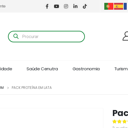
ente
Products
search
lidade
Saúde Cenutra
Gastronomia
Turismo
UM
PACK PROTEÍNA EM LATA
Pac
4.67
de