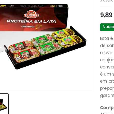
3
avalia
9,89
6 UNI
Esta é
de sa
movime
conju
conven
é um s
em pr
prepa
garant
Compos