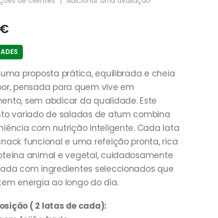
ções de clientes
|
Adicionar uma avaliação
€
DADES
 uma proposta prática, equilibrada e cheia
bor, pensada para quem vive em
nto, sem abdicar da qualidade. Este
nto variado de saladas de atum combina
iência com nutrição inteligente. Cada lata
nack funcional e uma refeição pronta, rica
oteína animal e vegetal, cuidadosamente
rada com ingredientes seleccionados que
em energia ao longo do dia.
ição ( 2 latas de cada):