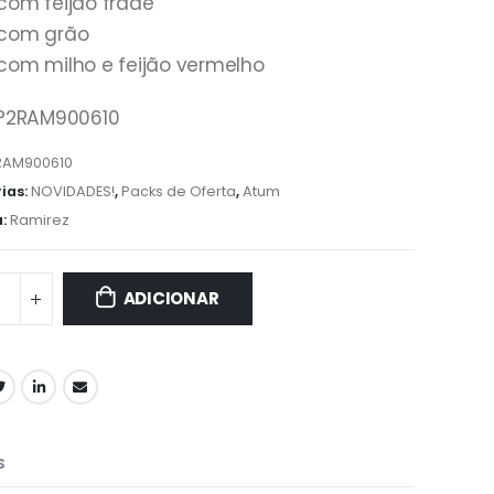
com feijão frade
com grão
com milho e feijão vermelho
 P2RAM900610
RAM900610
ias:
NOVIDADES!
,
Packs de Oferta
,
Atum
a:
Ramirez
ADICIONAR
S