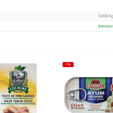
0,930 k
s
Ramirez
-7%