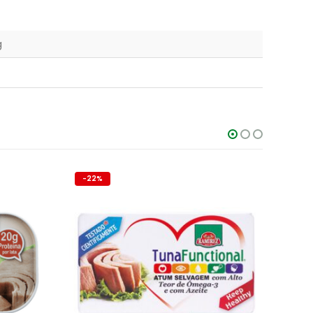
g
-22%