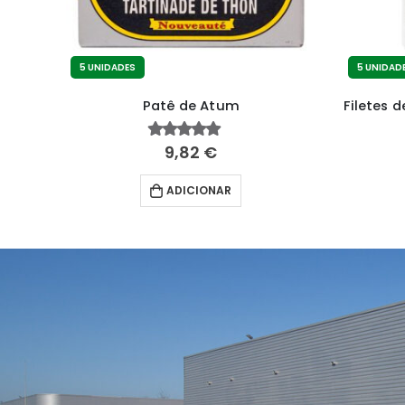
5 UNIDADES
5 UNIDAD
Atum em Óleo Vegetal 385g – 6 unidades
Patê de Atum
9,82
€
4.81
fora de 5
ADICIONAR