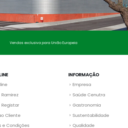
Vendas exclusiva para União Europeia
LINE
INFORMAÇÃO
line
Empresa
 Ramirez
Saúde Cenutra
/ Registar
Gastronomia
ao Cliente
Sustentabilidade
 e Condições
Qualidade