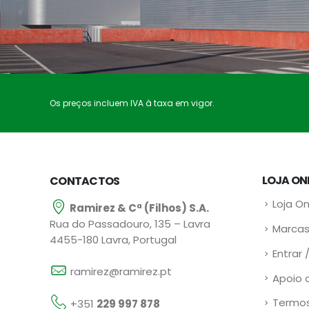
Os preços incluem IVA à taxa em vigor.
LOJA ON
CONTACTOS
Loja On
Ramirez & Cª (Filhos) S.A.
Rua do Passadouro, 135 – Lavra
Marcas
4455-180 Lavra, Portugal
Entrar 
ramirez@ramirez.pt
Apoio 
Termos
+351
229 997 878