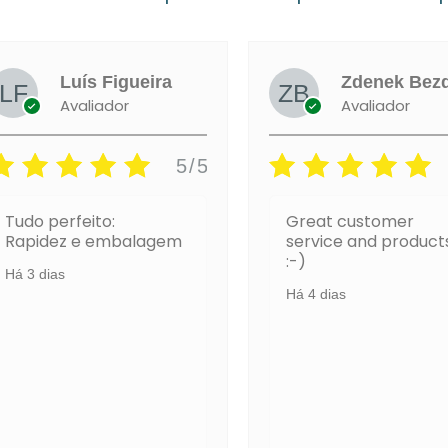
ra
Zdenek Bezdicek
Avaliador
5/5
5/5
Great customer
Há 1 
gem
service and products!
:-)
Há 4 dias