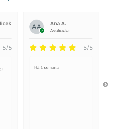
Maria de Fátima
Ana A.
Amorim Vieira
Avaliador
Cardoso
Avaliador
5/5
5/5
semana
Há 1 semana