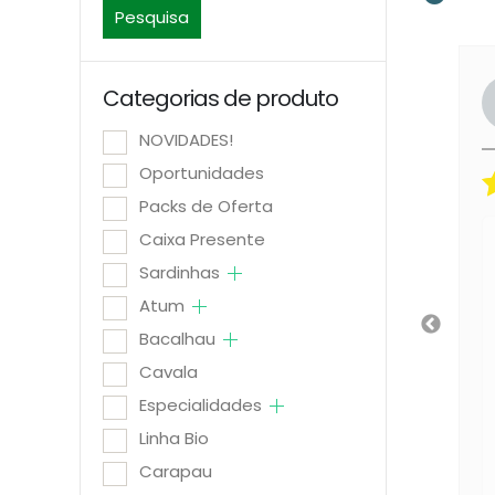
Pesquisa
Maria A.
Luís Figuei
Categorias de produto
Avaliador
Avaliador
NOVIDADES!
Oportunidades
5/5
Packs de Oferta
Caixa Presente
Tudo perfeito:
Há 2 dias
Rapidez e embala
Sardinhas
Atum
Há 3 dias
Bacalhau
Cavala
Especialidades
Linha Bio
Carapau