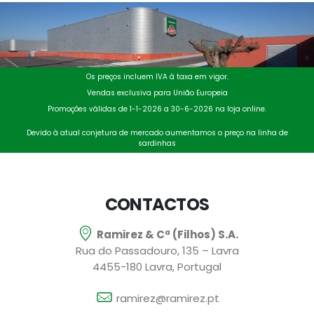
Os preços incluem IVA à taxa em vigor.
Vendas exclusiva para União Europeia
Promoções válidas de 1-1-2026 a 30-6-2026 na loja online.
Devido à atual conjetura de mercado aumentamos o preço na linha de
sardinhas
CONTACTOS
Ramirez & Cª (Filhos) S.A.
Rua do Passadouro, 135 – Lavra
4455-180 Lavra, Portugal
ramirez@ramirez.pt