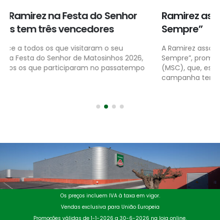
Ramirez associa-se à “Semana Mar Para
Sempre”
A Ramirez associa-se, uma vez mais, à “Semana Mar Para
Sempre”, promovida pelo Marine Stewardship Council
(MSC), que, este ano, decorre entre 2 e 8 de março. Esta
campanha tem...
Os preços incluem IVA à taxa em vigor.
Vendas exclusiva para União Europeia
Promoções válidas de 1-1-2026 a 30-6-2026 na loja online.