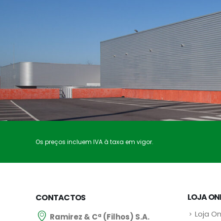
Os preços incluem IVA à taxa em vigor.
LOJA ON
CONTACTOS
Loja On
Ramirez & Cª (Filhos) S.A.