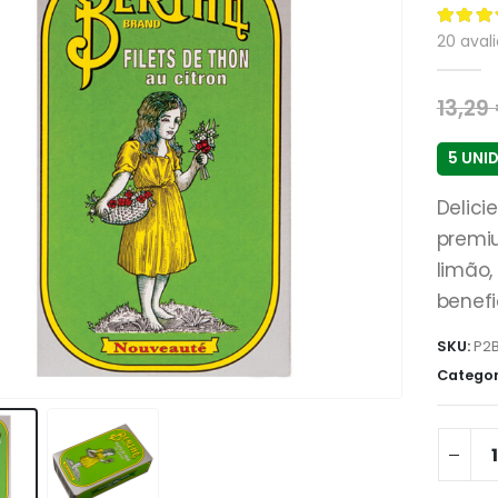
4.60
de
20
avali
13,29
5 UNI
Delici
premi
limão,
benefi
SKU:
P2
Categor