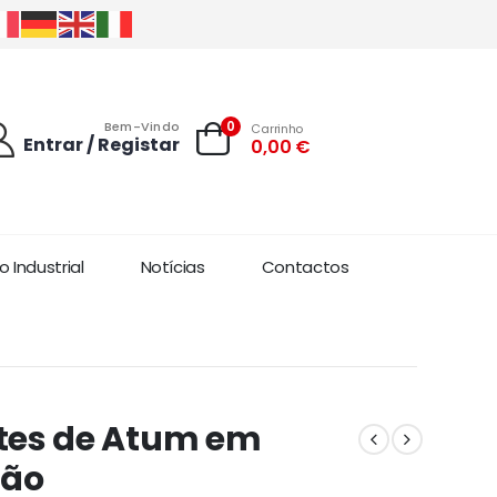
0
Bem-Vindo
Carrinho
Entrar / Registar
0,00
€
 Industrial
Notícias
Contactos
etes de Atum em
mão