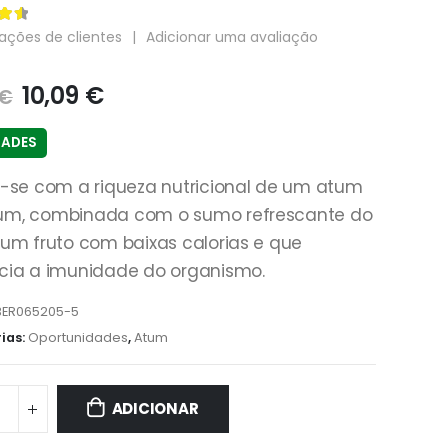
 5
ações de clientes
|
Adicionar uma avaliação
10,09
€
€
DADES
e-se com a riqueza nutricional de um atum
um, combinada com o sumo refrescante do
 um fruto com baixas calorias e que
cia a imunidade do organismo.
BER065205-5
ias:
Oportunidades
,
Atum
ADICIONAR