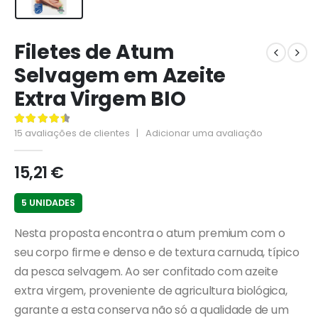
Filetes de Atum
Selvagem em Azeite
Extra Virgem BIO
15
avaliações de clientes
|
Adicionar uma avaliação
4.53
de 5
15,21
€
5 UNIDADES
Nesta proposta encontra o atum premium com o
seu corpo firme e denso e de textura carnuda, típico
da pesca selvagem. Ao ser confitado com azeite
extra virgem, proveniente de agricultura biológica,
garante a esta conserva não só a qualidade de um