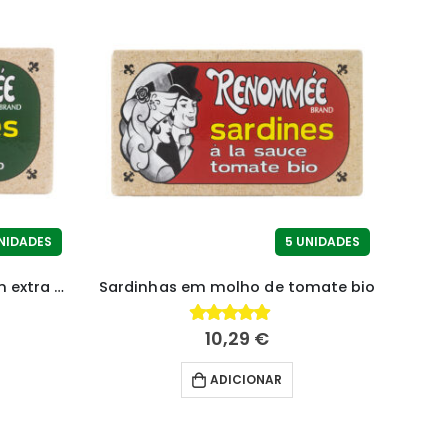
NIDADES
5 UNIDADES
Sardinhas em azeite virgem extra bio
Sardinhas em molho de tomate bio
10,29
€
4.83
fora de 5
ADICIONAR