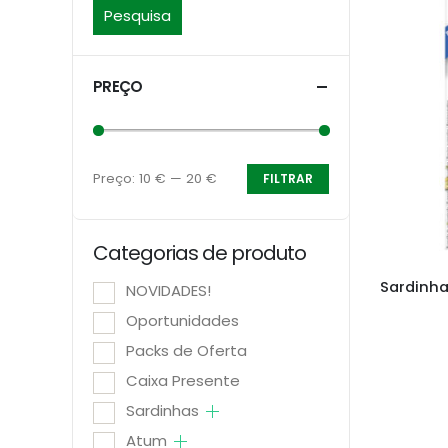
Pesquisa
PREÇO
Preço:
10 €
—
20 €
FILTRAR
Preço
Preço
mínimo
máximo
Categorias de produto
NOVIDADES!
Oportunidades
Packs de Oferta
Caixa Presente
Sardinhas
Atum