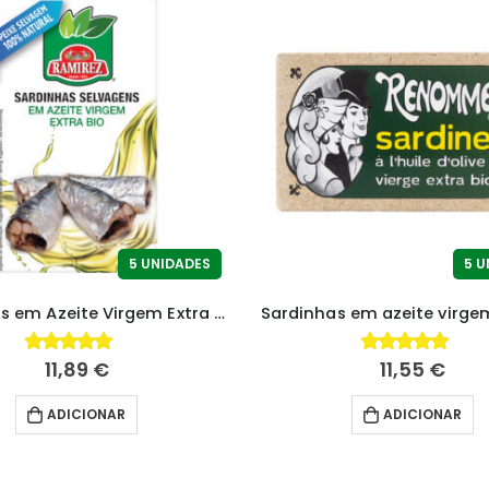
5 UNIDADES
5 U
Sardinhas em Azeite Virgem Extra Bio
11,89
€
11,55
€
4.85
fora de 5
4.86
fora de 5
ADICIONAR
ADICIONAR