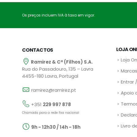
Os preços incluem IVA à taxa em vigor.
LOJA ON
CONTACTOS
Loja On
Ramirez & Cª (Filhos) S.A.
Rua do Passadouro, 135 – Lavra
Marcas
4455-180 Lavra, Portugal
Entrar 
ramirez@ramirez.pt
Apoio 
Termos
+351
229 997 878
Chamada para a rede fixa nacional
Declar
Livro d
9h - 12h30 / 14h - 18h