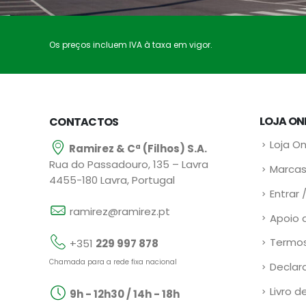
Os preços incluem IVA à taxa em vigor.
LOJA ON
CONTACTOS
Loja On
Ramirez & Cª (Filhos) S.A.
Rua do Passadouro, 135 – Lavra
Marcas
4455-180 Lavra, Portugal
Entrar 
ramirez@ramirez.pt
Apoio 
Termos
+351
229 997 878
Chamada para a rede fixa nacional
Declar
Livro d
9h - 12h30 / 14h - 18h