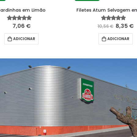
Sardinhas em Limão
Filetes Atum Selvagem e
7,06
€
8,35
€
4.76
fora de 5
4.88
fora de 5
10,56
€
ADICIONAR
ADICIONAR