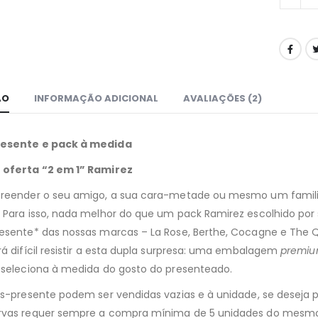
ÃO
INFORMAÇÃO ADICIONAL
AVALIAÇÕES (2)
esente e pack à medida
 oferta “2 em 1” Ramirez
reender o seu amigo, a sua cara-metade ou mesmo um familiar
 Para isso, nada melhor do que um pack Ramirez escolhido por s
esente* das nossas marcas – La Rose, Berthe, Cocagne e The Qu
rá difícil resistir a esta dupla surpresa: uma embalagem
premi
 seleciona à medida do gosto do presenteado.
as-presente podem ser vendidas vazias e à unidade, se deseja p
rvas requer sempre a compra mínima de 5 unidades do mesmo