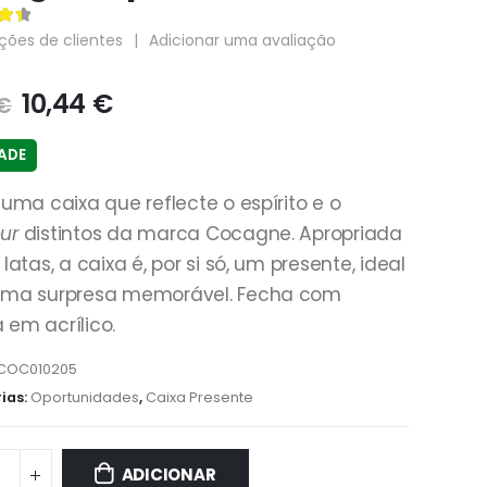
 5
ções de clientes
|
Adicionar uma avaliação
10,44
€
€
DADE
 uma caixa que reflecte o espírito e o
ur
distintos da marca Cocagne. Apropriada
 latas, a caixa é, por si só, um presente, ideal
uma surpresa memorável. Fecha com
em acrílico.
COC010205
ias:
Oportunidades
,
Caixa Presente
ADICIONAR