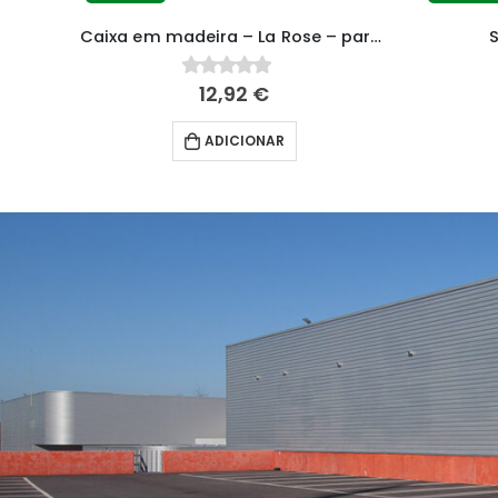
Caixa em madeira – La Rose – para 4 latas
Caixa em madeira – La Rose – para 6 latas
12,92
€
0
fora de 5
ADICIONAR