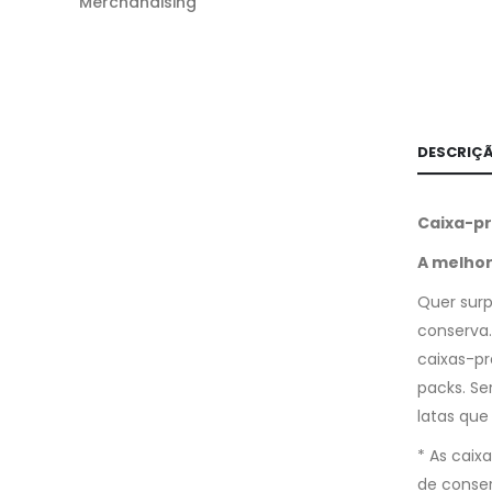
Merchandising
DESCRIÇ
Caixa-pr
A melhor
Quer surp
conserva.
caixas-pr
packs. Se
latas que
* As caix
de conse