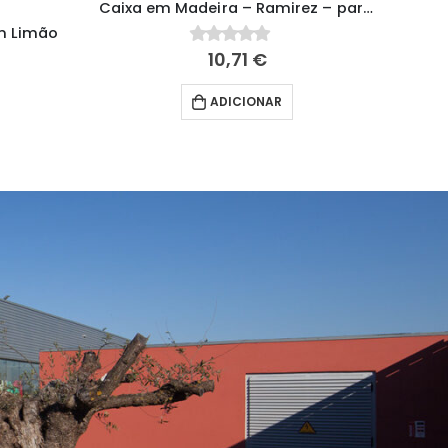
Caixa em Madeira – Ramirez – para 5 latas
m Limão
10,71
€
0
fora de 5
ADICIONAR