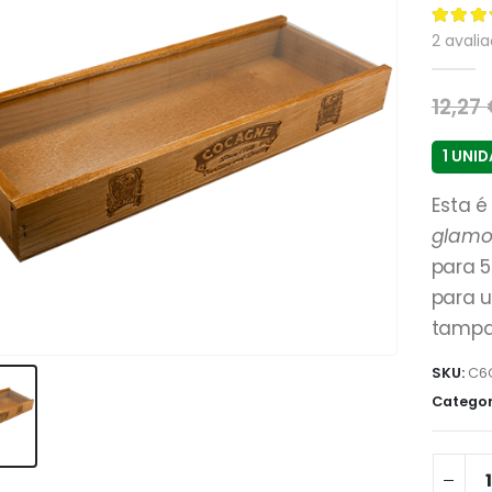
4.50
de
2
avalia
12,27
1 UNI
Esta é
glamo
para 5
para 
tampa 
SKU:
C6
Categor