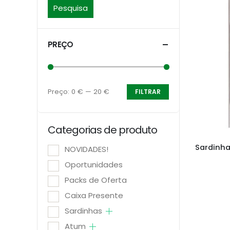
Pesquisa
PREÇO
Preço:
0 €
—
20 €
FILTRAR
Preço
Preço
mínimo
máximo
Categorias de produto
NOVIDADES!
Oportunidades
Packs de Oferta
Caixa Presente
Sardinhas
Atum