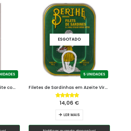
ESGOTADO
NIDADES
5 UNIDADES
Sardinhas Picantes em Azeite com Pickles
Filetes de Sardinhas em Azeite Virgem Extra
14,06
€
4.76
fora de 5
LER MAIS
vel
Notificar quando disponível