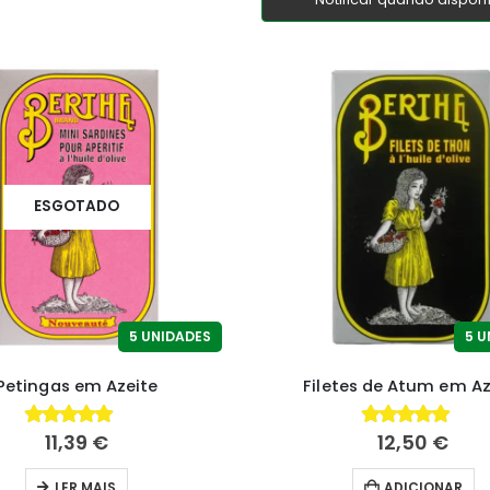
ESGOTADO
5 UNIDADES
5 U
Petingas em Azeite
Filetes de Atum em Az
11,39
€
12,50
€
4.79
fora de 5
4.92
fora de 5
LER MAIS
ADICIONAR