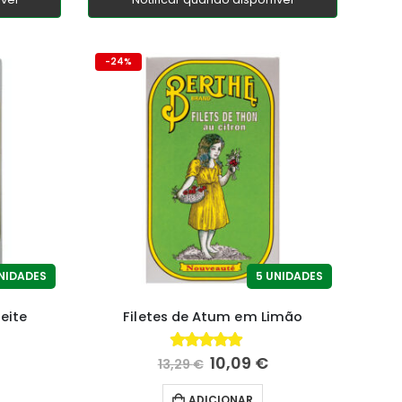
-24%
NIDADES
5 UNIDADES
eite
Filetes de Atum em Limão
10,09
€
4.60
fora de 5
13,29
€
ADICIONAR