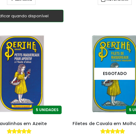
tificar quando disponível
ESGOTADO
5 UNIDADES
5 U
avalinhas em Azeite