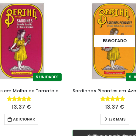
ESGOTADO
5 UNIDADES
5 U
Sardinhas em Molho de Tomate com Azeite e Manjericão
13,37
€
13,37
€
4.88
fora de 5
4.80
fora de 5
ADICIONAR
LER MAIS
Notificar quando disponí