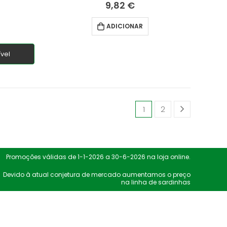
9,82
€
4.67
fora de 5
ADICIONAR
vel
1
2
Promoções válidas de 1-1-2026 a 30-6-2026 na loja online.
Devido à atual conjetura de mercado aumentamos o preço
na linha de sardinhas