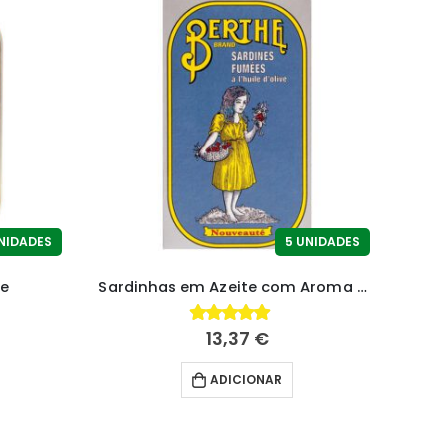
NIDADES
5 UNIDADES
te
Sardinhas em Azeite com Aroma de Fumo
13,37
€
4.83
fora de 5
ADICIONAR