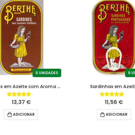
5 UNIDADES
5 U
Sardinhas em Azeite com Aroma de Trufa
Sardinhas em Azei
13,37
€
11,56
€
4.83
fora de 5
4.85
fora de 5
ADICIONAR
ADICIONAR