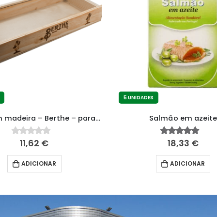
5 UNIDADES
Caixa em madeira – Berthe – para 4 latas
Salmão em azeit
11,62
€
18,33
€
0
fora de 5
4.83
fora de 5
ADICIONAR
ADICIONAR