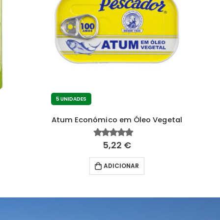
5 UNIDADES
e
Atum Económico em Óleo Vegetal
5,22
€
4.66
fora de 5
ADICIONAR