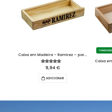
1 UNIDADE
Caixa em Madeira – Ramirez – para 4 latas
9,94
€
5.00
fora de 5
ADICIONAR