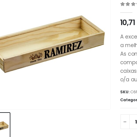
0
de 5
10,71
A exc
a mel
As con
compo
caixas
o/a au
SKU:
C6
Categor