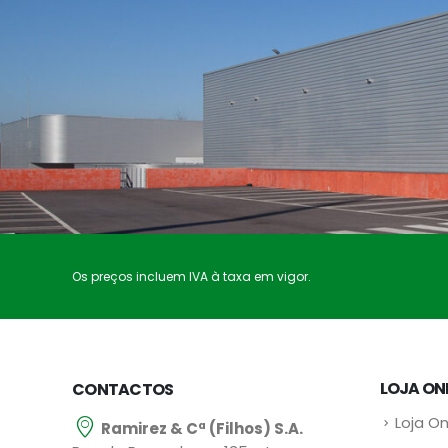
Os preços incluem IVA à taxa em vigor.
LOJA ON
CONTACTOS
Loja On
Ramirez & Cª (Filhos) S.A.