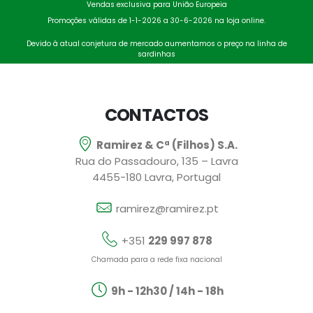
Vendas exclusiva para União Europeia
Promoções válidas de 1-1-2026 a 30-6-2026 na loja online.
Devido à atual conjetura de mercado aumentamos o preço na linha de
sardinhas
CONTACTOS
Ramirez & Cª (Filhos) S.A.
Rua do Passadouro, 135 – Lavra
4455-180 Lavra, Portugal
ramirez@ramirez.pt
+351
229 997 878
Chamada para a rede fixa nacional
9h - 12h30 / 14h - 18h