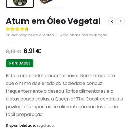
Atum em Óleo Vegetal
20
avaliações de clientes
|
Adicionar uma avaliação
4.80
de 5
6,91
€
8,13
€
5 UNIDADES
Este é um produto incontornável. Num tempo em
que o ritmo acelerado da sociedade conduz
frequentemente a desequilíbrios alimentares e a
dietas pouco sadias, a Queen of The Coast continua a
privilegiar propostas de alimentação saudável e de
fácil preparação.
Disponibilidade:
Esgotado