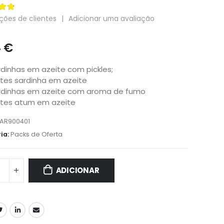
 5
ções de clientes
|
Adicionar uma avaliação
4
€
rdinhas em azeite com pickles;
etes sardinha em azeite
rdinhas em azeite com aroma de fumo
letes atum em azeite
LAR900401
ia:
Packs de Oferta
ADICIONAR