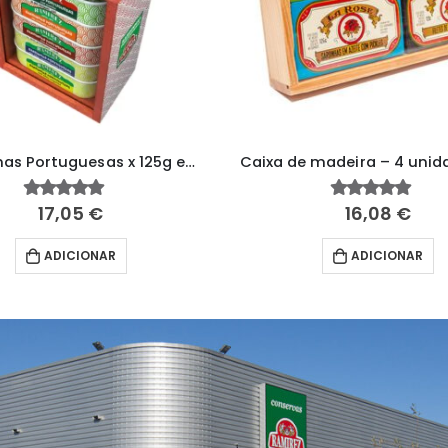
5 sardinhas Portuguesas x 125g em Caixa de Madeira
17,05
€
16,08
€
5.00
fora de 5
5.00
fora de 5
ADICIONAR
ADICIONAR