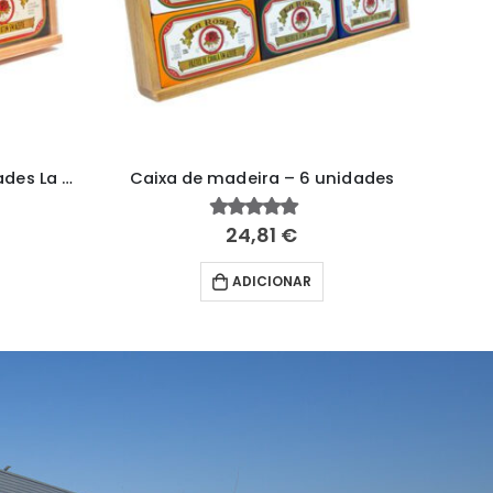
6 UN
Caixa de madeira – 4 unidades La Rose
Caixa de madeira – 6 unidades
24,81
€
5.00
fora de 5
ADICIONAR