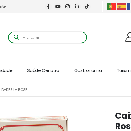
ente
Products
search
lidade
Saúde Cenutra
Gastronomia
Turismo
NIDADES LA ROSE
Cai
Ros