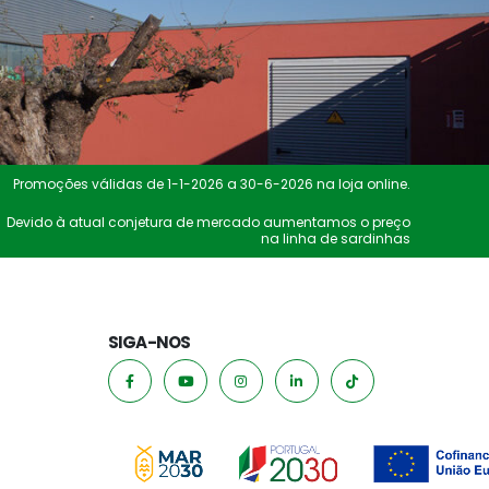
Promoções válidas de 1-1-2026 a 30-6-2026 na loja online.
Devido à atual conjetura de mercado aumentamos o preço
na linha de sardinhas
SIGA-NOS