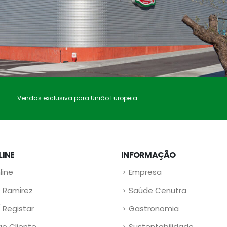
Vendas exclusiva para União Europeia
LINE
INFORMAÇÃO
line
Empresa
 Ramirez
Saúde Cenutra
/ Registar
Gastronomia
ao Cliente
Sustentabilidade