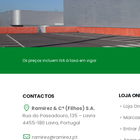
Os preços incluem IVA à taxa em vigor.
LOJA ON
CONTACTOS
Loja On
Ramirez & Cª (Filhos) S.A.
Rua do Passadouro, 135 – Lavra
Marcas
4455-180 Lavra, Portugal
Entrar 
ramirez@ramirez.pt
Apoio 