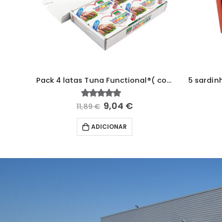
Caixa em madeira – 4 unidades Berthe
Pack 4 latas Tuna Functional®( com caixa )
9,04
€
4.90
fora de 5
11,89
€
ADICIONAR