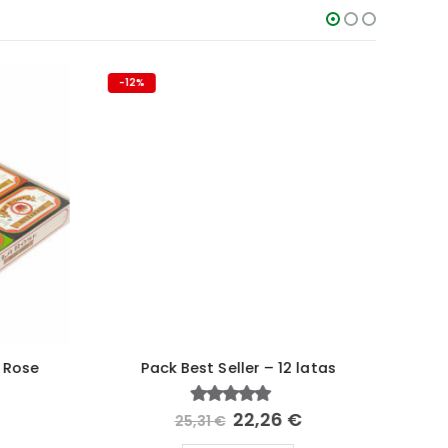
-12%
6 UN
 Rose
Pack Best Seller – 12 latas
22,26
€
5.00
fora de 5
25,31
€