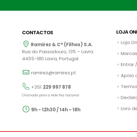
LOJA ON
CONTACTOS
Loja On
Ramirez & Cª (Filhos) S.A.
Rua do Passadouro, 135 – Lavra
Marcas
4455-180 Lavra, Portugal
Entrar 
ramirez@ramirez.pt
Apoio 
Termos
+351
229 997 878
Chamada para a rede fixa nacional
Declar
Livro d
9h - 12h30 / 14h - 18h