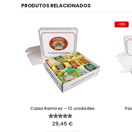
PRODUTOS RELACIONADOS
-12%
he
Caixa Ramirez – 12 unidades
Pac
29,45
€
5.00
fora de 5