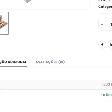
SKU:
P2
Categor
ÇÃO ADICIONAL
AVALIAÇÕES (10)
1,200 
s
La Ro