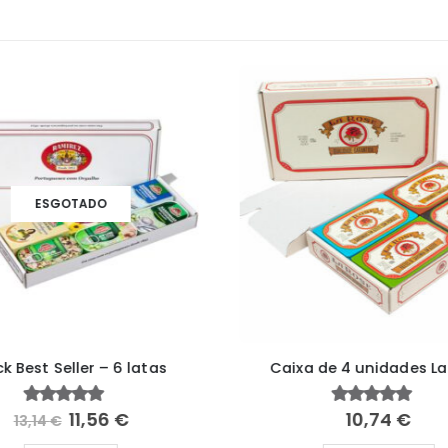
ESGOTADO
k Best Seller – 6 latas
Caixa de 4 unidades La
11,56
€
10,74
€
4.33
fora de 5
4.91
fora de 5
13,14
€