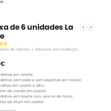
o.
xa de 6 unidades La
e
 5
ações de clientes
|
Adicionar uma avaliação
1
€
rdinhas em azeite;
rdinhas sem pele e sem espinhas em azeite;
calhau em azeite e alho;
etes de cavala em azeite;
rdinhas em azeite com aroma de fumo;
etes de atum em azeite.