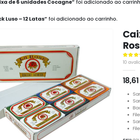
ixa de 6 unidades Cocagne”
foi adicionado ao carrinh
k Luso – 12 Latas”
foi adicionado ao carrinho.
Cai
Ros
5.00
de
10
avali
18,6
Sa
Sa
Ba
Fil
Sa
Fil