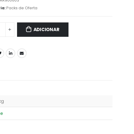
LAR900603
ia:
Packs de Oferta
ADICIONAR
kg
se