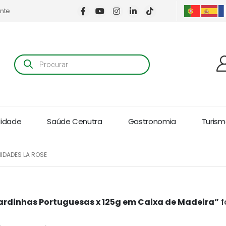
ente
Products
search
lidade
Saúde Cenutra
Gastronomia
Turismo
NIDADES LA ROSE
ardinhas Portuguesas x 125g em Caixa de Madeira”
f