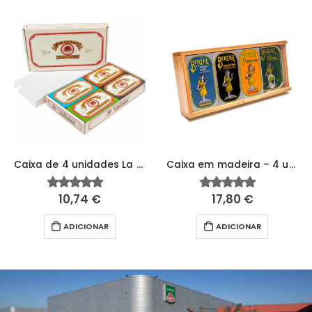
Caixa de 4 unidades La Rose
Caixa em madeira – 4 unidades Berthe
10,74
€
17,80
€
4.91
fora de 5
5.00
fora de 5
ADICIONAR
ADICIONAR