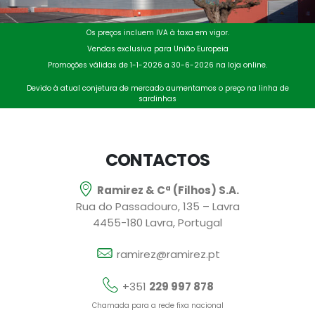
Os preços incluem IVA à taxa em vigor.
Vendas exclusiva para União Europeia
Promoções válidas de 1-1-2026 a 30-6-2026 na loja online.
Devido à atual conjetura de mercado aumentamos o preço na linha de
sardinhas
CONTACTOS
Ramirez & Cª (Filhos) S.A.
Rua do Passadouro, 135 – Lavra
4455-180 Lavra, Portugal
ramirez@ramirez.pt
+351
229 997 878
Chamada para a rede fixa nacional