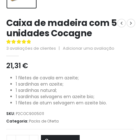
Caixa de madeira com 5
unidades Cocagne
3
avaliações de clientes
|
Adicionar uma avaliação
5.00
de 5
21,31
€
1 filetes de cavala em azeite;
1 sardinhas em azeite;
1 sardinhas natural;
1 sardinhas selvagens em azeite bio;
1 filetes de atum selvagem em azeite bio.
SKU:
P2COC9005011
Categoria:
Packs de Oferta