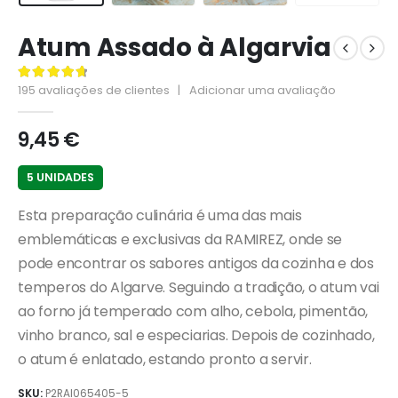
Atum Assado à Algarvia
195
avaliações de clientes
|
Adicionar uma avaliação
4.82
de 5
9,45
€
5 UNIDADES
Esta preparação culinária é uma das mais
emblemáticas e exclusivas da RAMIREZ, onde se
pode encontrar os sabores antigos da cozinha e dos
temperos do Algarve. Seguindo a tradição, o atum vai
ao forno já temperado com alho, cebola, pimentão,
vinho branco, sal e especiarias. Depois de cozinhado,
o atum é enlatado, estando pronto a servir.
SKU:
P2RAI065405-5