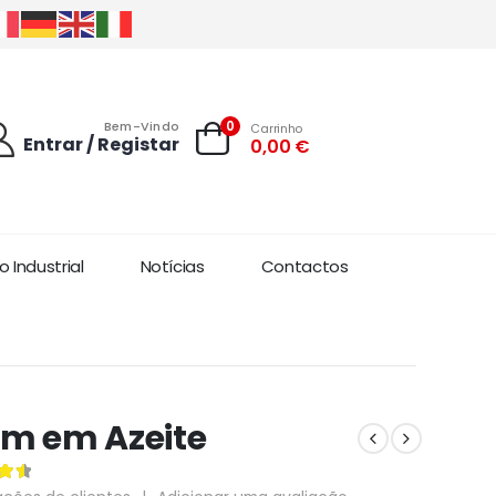
0
Bem-Vindo
Carrinho
Entrar / Registar
0,00
€
 Industrial
Notícias
Contactos
m em Azeite
 5