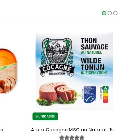
-5%
5 UNIDADES
5 UN
da
Atum Cocagne MSC ao Natural 160 g