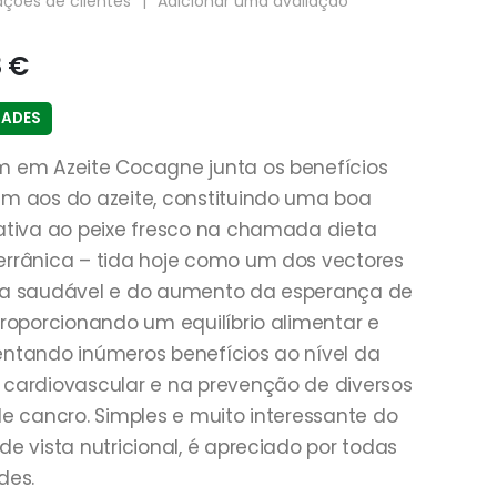
ações de clientes
|
Adicionar uma avaliação
8
€
DADES
 em Azeite Cocagne junta os benefícios
m aos do azeite, constituindo uma boa
ativa ao peixe fresco na chamada dieta
rrânica – tida hoje como um dos vectores
da saudável e do aumento da esperança de
proporcionando um equilíbrio alimentar e
ntando inúmeros benefícios ao nível da
cardiovascular e na prevenção de diversos
de cancro. Simples e muito interessante do
de vista nutricional, é apreciado por todas
des.