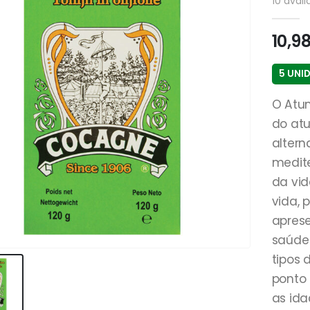
10
avali
10,9
5 UNI
O Atum
do atu
altern
medite
da vi
vida, 
aprese
saúde 
tipos 
ponto 
as ida