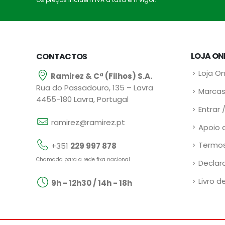
LOJA ON
CONTACTOS
Loja On
Ramirez & Cª (Filhos) S.A.
Rua do Passadouro, 135 – Lavra
Marcas
4455-180 Lavra, Portugal
Entrar 
ramirez@ramirez.pt
Apoio 
Termos
+351
229 997 878
Chamada para a rede fixa nacional
Declar
Livro d
9h - 12h30 / 14h - 18h