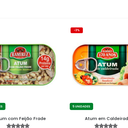
-3%
ES
5 UNIDADES
um com Feijão Frade
Atum em Caldeira