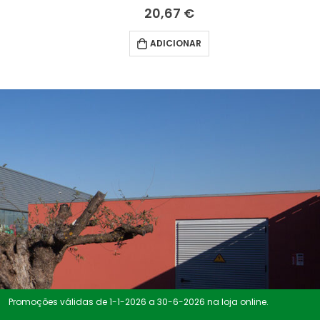
20,67
€
5.00
fora de 5
ADICIONAR
Promoções válidas de 1-1-2026 a 30-6-2026 na loja online.