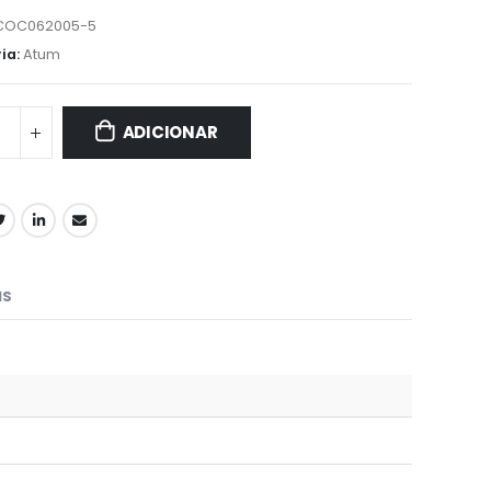
COC062005-5
ia:
Atum
ADICIONAR
IS