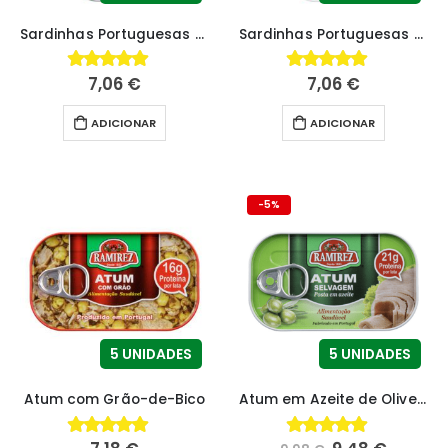
Sardinhas Portuguesas em Tomate com Piripiri
Sardinhas Portuguesas em Óleo Vegetal com Piripiri
7,06
€
7,06
€
4.84
fora de 5
4.86
fora de 5
ADICIONAR
ADICIONAR
-5%
5 UNIDADES
5 UNIDADES
Atum com Grão-de-Bico
Atum em Azeite de Oliveira
4.87
fora de 5
4.80
fora de 5