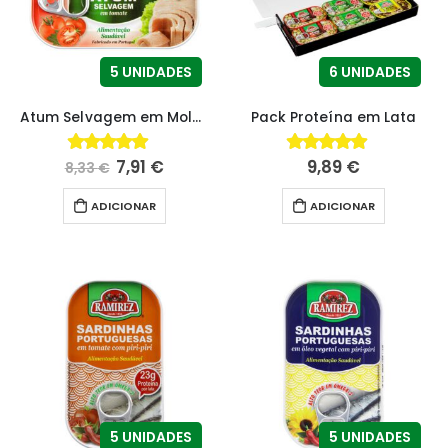
5 UNIDADES
6 UNIDADES
Atum Selvagem em Molho de Tomate
Pack Proteína em Lata
7,91
€
9,89
€
4.75
fora de 5
4.67
fora de 5
8,33
€
ADICIONAR
ADICIONAR
5 UNIDADES
5 UNIDADES