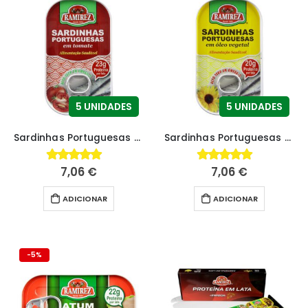
5 UNIDADES
5 UNIDADES
Sardinhas Portuguesas em Tomate
Sardinhas Portuguesas em Óleo Vegetal
7,06
€
7,06
€
4.77
fora de 5
4.79
fora de 5
ADICIONAR
ADICIONAR
-5%