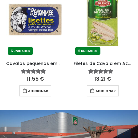
5 UNIDADES
5 UNIDADES
Cavalas pequenas em azeite virgem extra bio
Filetes de Cavala em Azeite
11,55
€
13,21
€
4.64
fora de 5
4.83
fora de 5
ADICIONAR
ADICIONAR