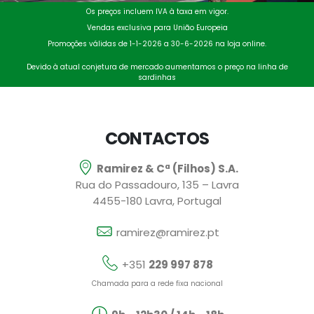
Os preços incluem IVA à taxa em vigor.
Vendas exclusiva para União Europeia
Promoções válidas de 1-1-2026 a 30-6-2026 na loja online.
Devido à atual conjetura de mercado aumentamos o preço na linha de
sardinhas
CONTACTOS
Ramirez & Cª (Filhos) S.A.
Rua do Passadouro, 135 – Lavra
4455-180 Lavra, Portugal
ramirez@ramirez.pt
+351
229 997 878
Chamada para a rede fixa nacional