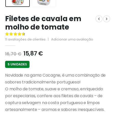
Filetes de cavala em
molho de tomate
11
avaliações de clientes
|
Adicionar uma avaliação
4.73
de 5
15,87
€
16,70
€
5 UNIDADES
Novidade na gama Cocagne, é uma combinação de
sabores tradicionalmente portuguesa!
O molho de tomate, suave e cremoso, enriquecido
por especiarias, confere aos filetes de cavala – de
captura selvagem na costa portuguesa e limpos
artesanalmente – aromas e sabores inesquecíveis.