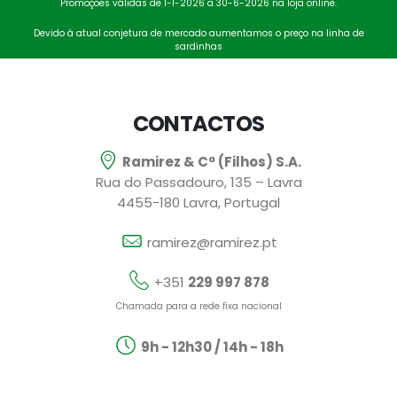
Promoções válidas de 1-1-2026 a 30-6-2026 na loja online.
Devido à atual conjetura de mercado aumentamos o preço na linha de
sardinhas
CONTACTOS
Ramirez & Cª (Filhos) S.A.
Rua do Passadouro, 135 – Lavra
4455-180 Lavra, Portugal
ramirez@ramirez.pt
+351
229 997 878
Chamada para a rede fixa nacional
9h - 12h30 / 14h - 18h