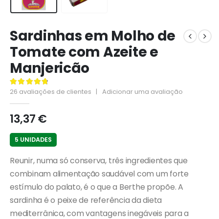
Sardinhas em Molho de
Tomate com Azeite e
Manjericão
26
avaliações de clientes
|
Adicionar uma avaliação
4.88
de 5
13,37
€
5 UNIDADES
Reunir, numa só conserva, três ingredientes que
combinam alimentação saudável com um forte
estímulo do palato, é o que a Berthe propõe. A
sardinha é o peixe de referência da dieta
mediterrânica, com vantagens inegáveis para a