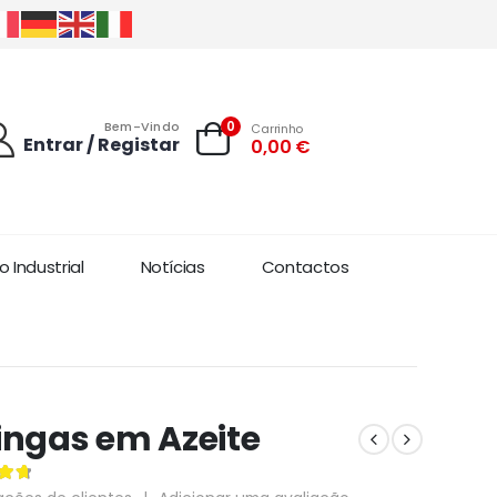
0
Bem-Vindo
Carrinho
Entrar / Registar
0,00
€
 Industrial
Notícias
Contactos
ingas em Azeite
 5