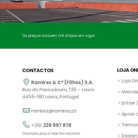
Os preços incluem IVA à taxa em vigor.
LOJA ON
CONTACTOS
Loja On
Ramirez & Cª (Filhos) S.A.
Rua do Passadouro, 135 – Lavra
Marcas
4455-180 Lavra, Portugal
Entrar 
ramirez@ramirez.pt
Apoio 
Termos
+351
229 997 878
Chamada para a rede fixa nacional
Declar