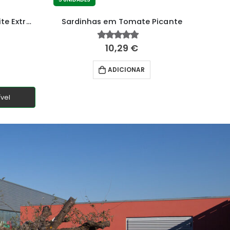
Filetes de Sardinha em Azeite Extra Virgem
Sardinhas em Tomate Picante
10,29
€
4.65
fora de 5
ADICIONAR
vel