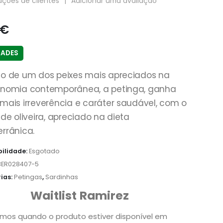
ações de clientes
|
Adicionar uma avaliação
€
DADES
o de um dos peixes mais apreciados na
onomia contemporânea, a petinga, ganha
mais irreverência e caráter saudável, com o
 de oliveira, apreciado na dieta
rrânica.
bilidade:
Esgotado
BER028407-5
ias:
Petingas
,
Sardinhas
Waitlist Ramirez
emos quando o produto estiver disponível em