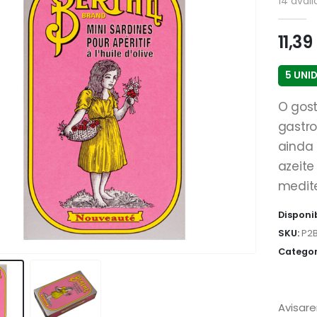
14
avali
11,39
5 UNI
O gost
gastr
ainda 
azeite
medite
Disponi
SKU:
P2
Categor
Avisar