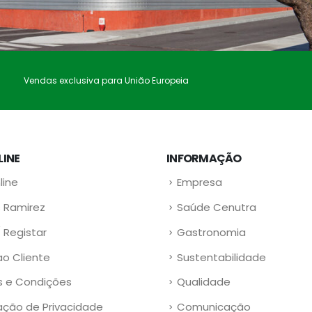
Vendas exclusiva para União Europeia
LINE
INFORMAÇÃO
line
Empresa
 Ramirez
Saúde Cenutra
/ Registar
Gastronomia
ao Cliente
Sustentabilidade
 e Condições
Qualidade
ação de Privacidade
Comunicação