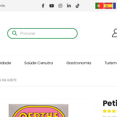
ente
Products
search
lidade
Saúde Cenutra
Gastronomia
Turismo
S EM AZEITE
Pet
4.79
de