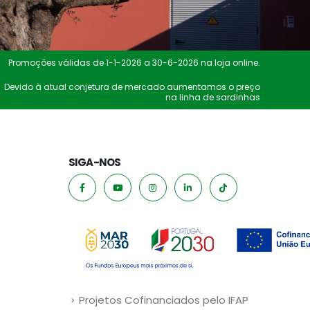
Promoções válidas de 1-1-2026 a 30-6-2026 na loja online.
Devido à atual conjetura de mercado aumentamos o preço
na linha de sardinhas
SIGA-NOS
Projetos Cofinanciados pelo IFAP