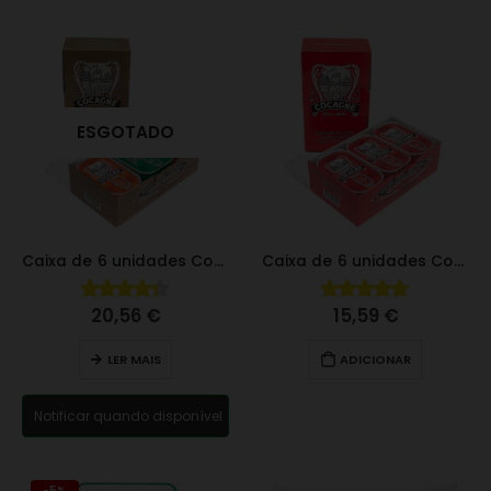
ESGOTADO
Caixa de 6 unidades Cocagne
Caixa de 6 unidades Cocagne
20,56
€
15,59
€
4.29
fora de 5
4.93
fora de 5
LER MAIS
ADICIONAR
Notificar quando disponível
-5%