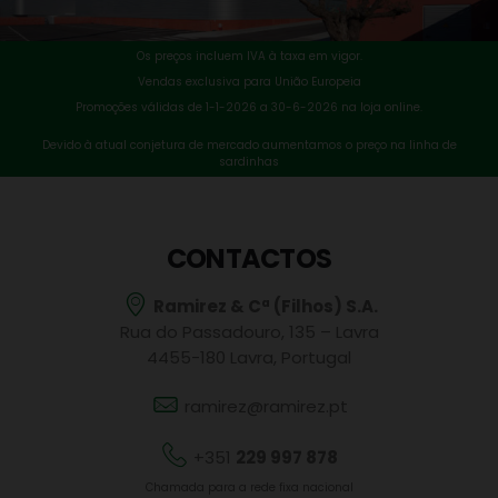
Os preços incluem IVA à taxa em vigor.
Vendas exclusiva para União Europeia
Promoções válidas de 1-1-2026 a 30-6-2026 na loja online.
Devido à atual conjetura de mercado aumentamos o preço na linha de
sardinhas
CONTACTOS
Ramirez & Cª (Filhos) S.A.
Rua do Passadouro, 135 – Lavra
4455-180 Lavra, Portugal
ramirez@ramirez.pt
+351
229 997 878
Chamada para a rede fixa nacional