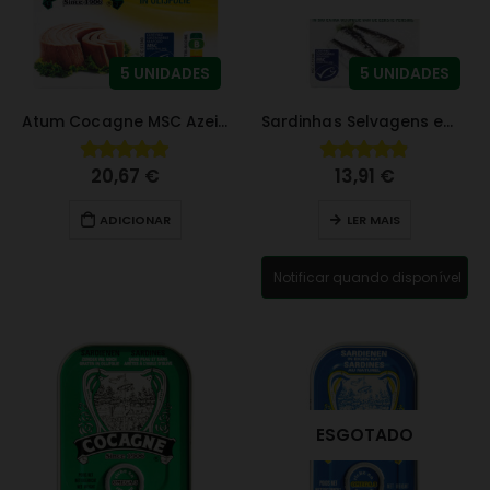
5 UNIDADES
5 UNIDADES
Atum Cocagne MSC Azeite 160 g
Sardinhas Selvagens em Azeite Extra Virgem BIO
20,67
€
13,91
€
4.92
fora de 5
4.85
fora de 5
ADICIONAR
LER MAIS
Notificar quando disponível
ESGOTADO