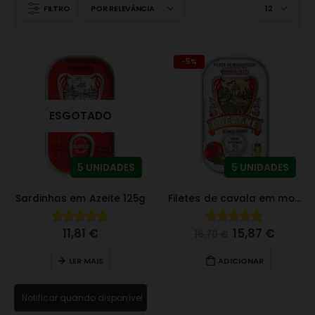
FILTRO
-5%
ESGOTADO
5 UNIDADES
5 UNIDADES
Sardinhas em Azeite 125g
Filetes de cavala em molho de tomate
11,81
€
15,87
€
4.71
fora de 5
4.73
fora de 5
16,70
€
LER MAIS
ADICIONAR
Notificar quando disponível