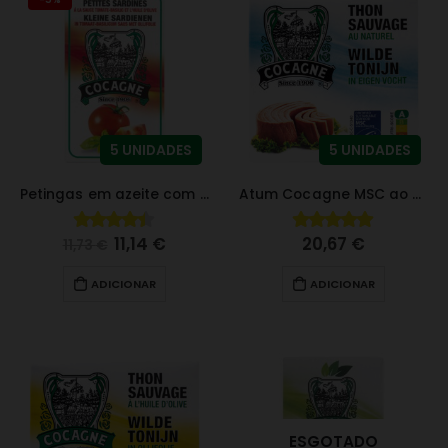
5 UNIDADES
5 UNIDADES
Petingas em azeite com tomate e manjericão
Atum Cocagne MSC ao Natural 160 g
11,14
€
20,67
€
4.36
fora de 5
5.00
fora de 5
11,73
€
ADICIONAR
ADICIONAR
ESGOTADO