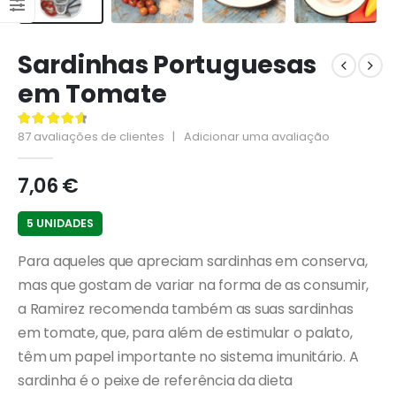
Sardinhas Portuguesas
em Tomate
87
avaliações de clientes
|
Adicionar uma avaliação
4.77
de 5
7,06
€
5 UNIDADES
Para aqueles que apreciam sardinhas em conserva,
mas que gostam de variar na forma de as consumir,
a Ramirez recomenda também as suas sardinhas
em tomate, que, para além de estimular o palato,
têm um papel importante no sistema imunitário. A
sardinha é o peixe de referência da dieta