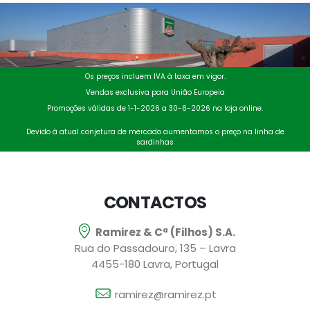
Os preços incluem IVA à taxa em vigor.
Vendas exclusiva para União Europeia
Promoções válidas de 1-1-2026 a 30-6-2026 na loja online.
Devido à atual conjetura de mercado aumentamos o preço na linha de
sardinhas
CONTACTOS
Ramirez & Cª (Filhos) S.A.
Rua do Passadouro, 135 – Lavra
4455-180 Lavra, Portugal
ramirez@ramirez.pt