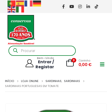
Products
search
Bem-Vindo
0
Carrinho
Entrar /
0,00
€
Registar
INÍCIO
LOJA ONLINE
SARDINHAS
,
SARDINHAS
SARDINHAS PORTUGUESAS EM TOMATE