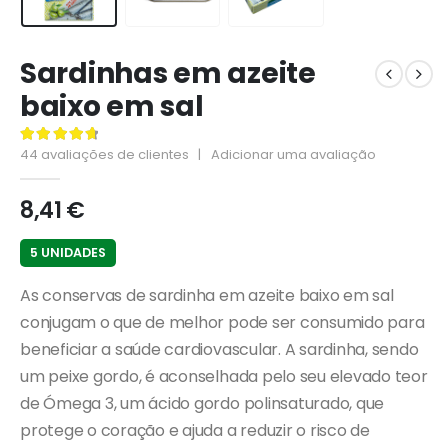
Sardinhas em azeite
baixo em sal
44
avaliações de clientes
|
Adicionar uma avaliação
4.82
de 5
8,41
€
5 UNIDADES
As conservas de sardinha em azeite baixo em sal
conjugam o que de melhor pode ser consumido para
beneficiar a saúde cardiovascular. A sardinha, sendo
um peixe gordo, é aconselhada pelo seu elevado teor
de Ómega 3, um ácido gordo polinsaturado, que
protege o coração e ajuda a reduzir o risco de