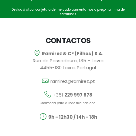
Devido à atual conjetura de mercado aumentamos o preço na linha de
sardinhas
CONTACTOS
Ramirez & Cª (Filhos) S.A.
Rua do Passadouro, 135 – Lavra
4455-180 Lavra, Portugal
ramirez@ramirez.pt
+351
229 997 878
Chamada para a rede fixa nacional
9h - 12h30 / 14h - 18h