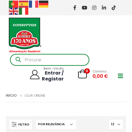
Products
search
Bem-Vindo
0
Carrinho
Entrar /
0,00
€
Registar
INÍCIO
LOJA ONLINE
FILTRO