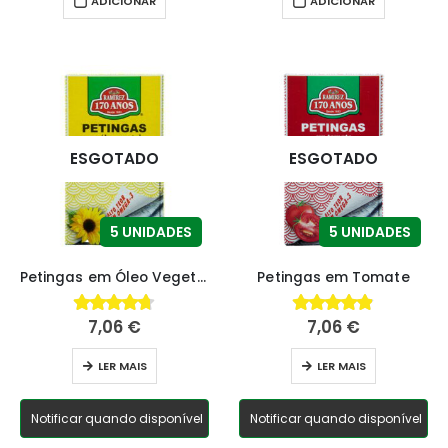
ADICIONAR
ADICIONAR
ESGOTADO
ESGOTADO
5 UNIDADES
5 UNIDADES
Petingas em Óleo Vegetal
Petingas em Tomate
7,06
€
7,06
€
4.68
fora de 5
4.85
fora de 5
LER MAIS
LER MAIS
Notificar quando disponível
Notificar quando disponível