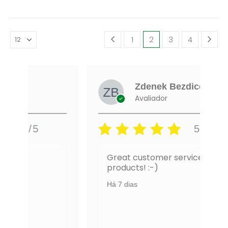
1
2
3
4
Zdenek Bezdicek
Avaliador
5/5
Great customer service and
products! :-)
Há 7 dias