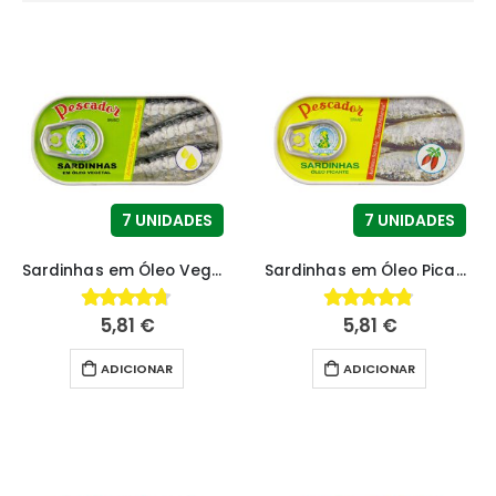
7 UNIDADES
7 UNIDADES
Sardinhas em Óleo Vegetal
Sardinhas em Óleo Picante
5,81
€
5,81
€
4.67
fora de 5
4.79
fora de 5
ADICIONAR
ADICIONAR