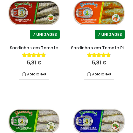
7 UNIDADES
7 UNIDADES
Sardinhas em Tomate
Sardinhas em Tomate Picante
5,81
€
5,81
€
4.79
fora de 5
4.70
fora de 5
ADICIONAR
ADICIONAR