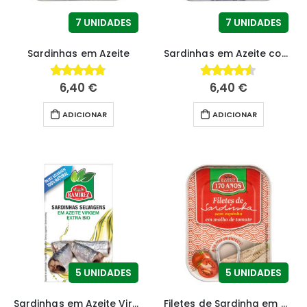
7 UNIDADES
7 UNIDADES
Sardinhas em Azeite
Sardinhas em Azeite com Piri-piri
6,40
€
6,40
€
4.69
fora de 5
4.48
fora de 5
ADICIONAR
ADICIONAR
5 UNIDADES
5 UNIDADES
Sardinhas em Azeite Virgem Extra Bio
Filetes de Sardinha em Molho Rico de Tomate