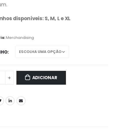
um.
os disponíveis: S, M, L e XL
.
ia:
Merchandising
NHO
ADICIONAR