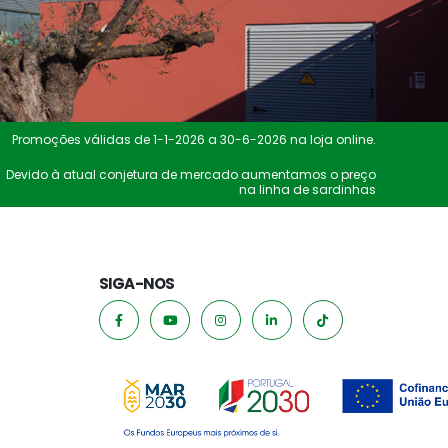
Promoções válidas de 1-1-2026 a 30-6-2026 na loja online.
Devido à atual conjetura de mercado aumentamos o preço
na linha de sardinhas
SIGA-NOS