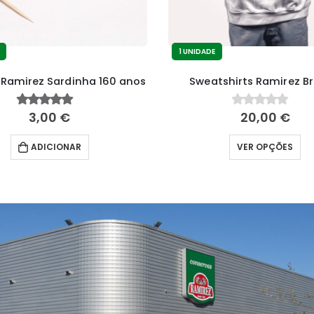
1 UNIDADE
o Ramirez Sardinha 160 anos
Sweatshirts Ramirez B
3,00
€
20,00
€
4.29
fora de 5
0
fora de 5
ADICIONAR
VER OPÇÕES