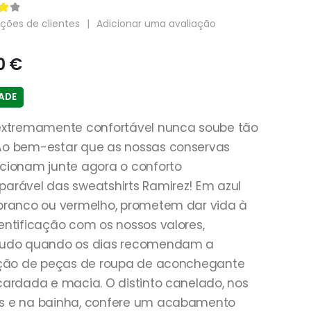
 5
ções de clientes
|
Adicionar uma avaliação
0
€
DADE
 extremamente confortável nunca soube tão
Ao bem-estar que as nossas conservas
cionam junte agora o conforto
arável das sweatshirts Ramirez! Em azul
branco ou vermelho, prometem dar vida à
entificação com os nossos valores,
tudo quando os dias recomendam a
zação de peças de roupa de aconchegante
cardada e macia. O distinto canelado, nos
s e na bainha, confere um acabamento