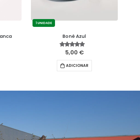
1 UNIDADE
1 UN
ranca
Boné Azul
5,00
€
5.00
fora de 5
ADICIONAR