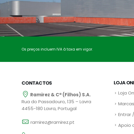
Os preços incluem IVA à taxa em vigor.
LOJA ON
CONTACTOS
Loja On
Ramirez & Cª (Filhos) S.A.
Rua do Passadouro, 135 – Lavra
Marcas
4455-180 Lavra, Portugal
Entrar 
ramirez@ramirez.pt
Apoio 