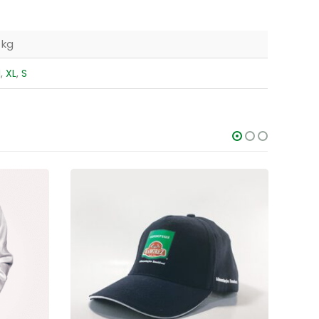
 kg
M
,
XL
,
S