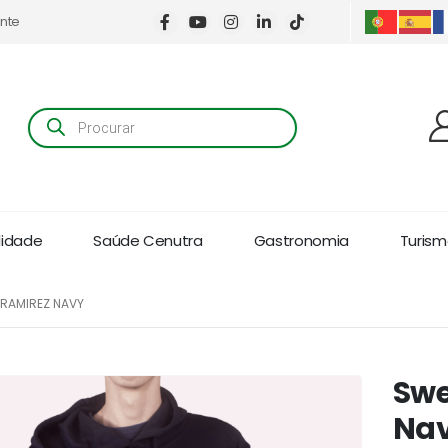
ente
Products
search
lidade
Saúde Cenutra
Gastronomia
Turismo
RAMIREZ NAVY
Swe
Na