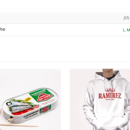
,65
ho
L
,