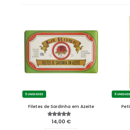
5 UNIDADES
5 UNIDAD
Sardinhas Portuguesas em Óleo Vegetal
Filetes de Sardinha em Azeite
Pet
14,00
€
4.80
fora de 5