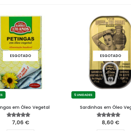
ESGOTADO
ESGOTADO
ES
5 UNIDADES
ingas em Óleo Vegetal
Sardinhas em Óleo Ve
7,06
€
8,60
€
4.68
fora de 5
5.00
fora de 5