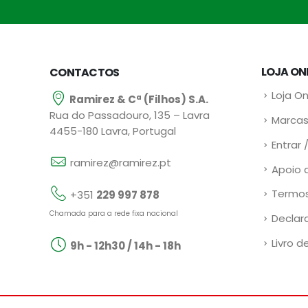
LOJA ON
CONTACTOS
Loja On
Ramirez & Cª (Filhos) S.A.
Rua do Passadouro, 135 – Lavra
Marcas
4455-180 Lavra, Portugal
Entrar 
ramirez@ramirez.pt
Apoio 
Termos
+351
229 997 878
Chamada para a rede fixa nacional
Declar
Livro d
9h - 12h30 / 14h - 18h