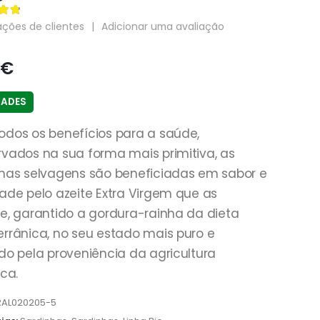
 5
ações de clientes
|
Adicionar uma avaliação
€
DADES
dos os benefícios para a saúde,
vados na sua forma mais primitiva, as
has selvagens são beneficiadas em sabor e
ade pelo azeite Extra Virgem que as
e, garantido a gordura-rainha da dieta
rrânica, no seu estado mais puro e
do pela proveniência da agricultura
ica.
RAL020205-5