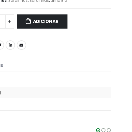
ias:
Sardinhas
,
Sardinhas
,
Linha Bio
ADICIONAR
IS
g