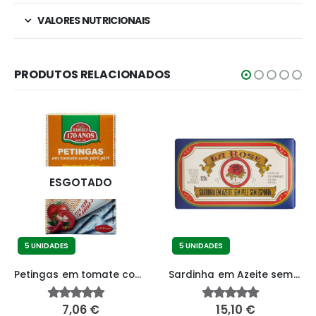
VALORES NUTRICIONAIS
PRODUTOS RELACIONADOS
ESGOTADO
5 UNIDADES
5 UNIDADES
Petingas em tomate com Piri-piri
Sardinha em Azeite sem Pele sem Espinha
7,06
€
15,10
€
4.72
fora de 5
4.84
fora de 5