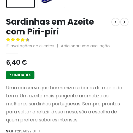
Sardinhas em Azeite
com Piri-piri
21
avaliações de clientes
|
Adicionar uma avaliação
4.48
de 5
6,40
€
7 UNIDADES
Uma conserva que harmoniza sabores do mar e da
terra. Um azeite mais pungente aromatiza as
melhores sardinhas portuguesas. Sempre prontas
para saltar e reluzir à sua mesa, são a escolha de
quem prefere sabores intensos.
SKU:
P2PEA022101-7