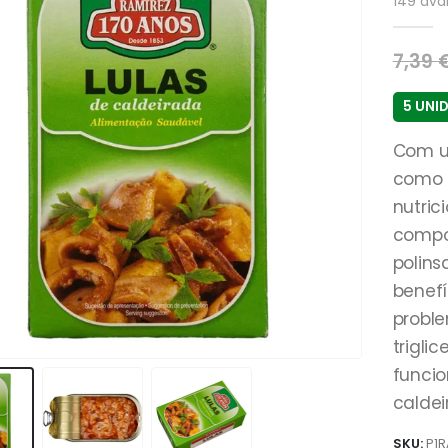
149
aval
7,39
5 UNI
Com um
como o
nutric
compo
polins
benefí
proble
trigli
funci
caldei
SKU:
P1R