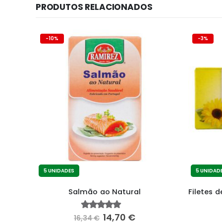
PRODUTOS RELACIONADOS
-10%
-3%
5 UNIDADES
5 UNIDAD
da
Salmão ao Natural
14,70
€
4.85
fora de 5
16,34
€