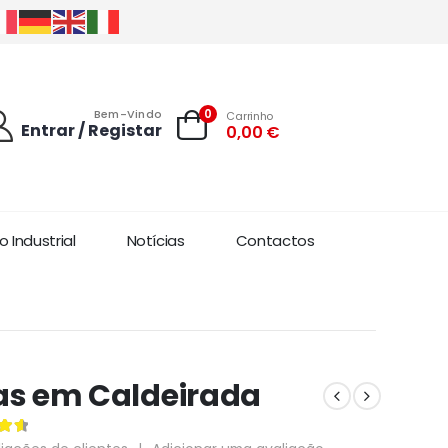
0
Bem-Vindo
Carrinho
Entrar / Registar
0,00
€
 Industrial
Notícias
Contactos
as em Caldeirada
 5