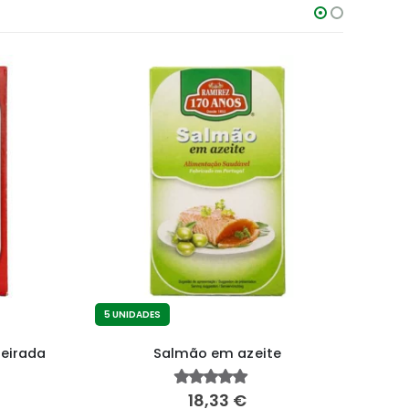
-3%
5 UNIDADES
5 UN
deirada
Salmão em azeite
18,33
€
4.83
fora de 5