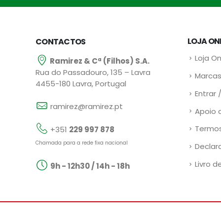
LOJA ON
CONTACTOS
Loja On
Ramirez & Cª (Filhos) S.A.
Rua do Passadouro, 135 – Lavra
Marcas
4455-180 Lavra, Portugal
Entrar 
ramirez@ramirez.pt
Apoio 
Termos
+351
229 997 878
Chamada para a rede fixa nacional
Declar
Livro d
9h - 12h30 / 14h - 18h