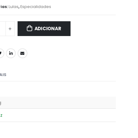
ias:
Lulas
,
Especialidades
ADICIONAR
AIS
g
z