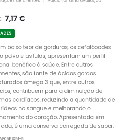
iações de clientes
|
Adicionar uma avaliação
7,17
€
€
DADES
 baixo teor de gorduras, os cefalópodes
 polvo e as lulas, apresentam um perfil
ional benéfico à saúde. Entre outros
nentes, são fonte de ácidos gordos
aturados ómega 3 que, entre outros
cios, contribuem para a diminuição de
mas cardíacos, reduzindo a quantidade de
cerídeos no sangue e melhorando o
onamento do coração. Apresentada em
rada, é uma conserva carregada de sabor.
AE0551051-5