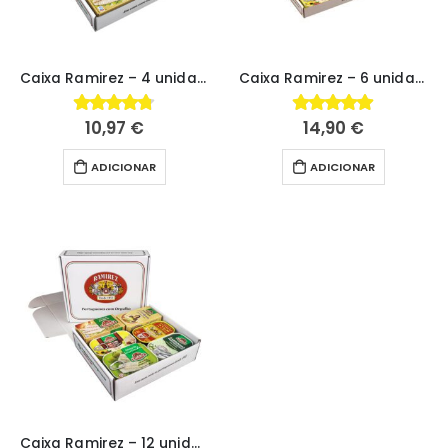
Caixa Ramirez – 4 unidades
Caixa Ramirez – 6 unidades
10,97
€
14,90
€
4.72
fora de 5
4.96
fora de 5
ADICIONAR
ADICIONAR
Caixa Ramirez – 12 unidades