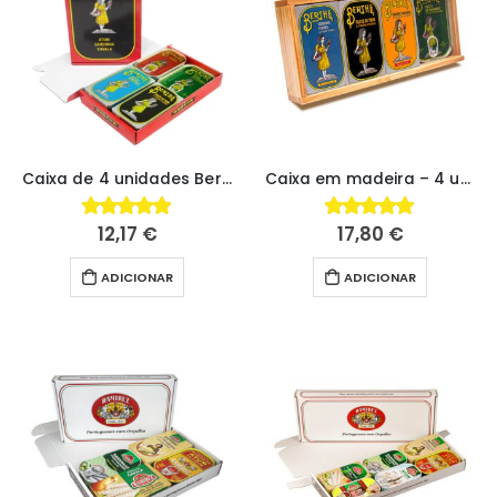
Caixa de 4 unidades Berthe
Caixa em madeira – 4 unidades Berthe
12,17
€
17,80
€
4.88
fora de 5
5.00
fora de 5
ADICIONAR
ADICIONAR