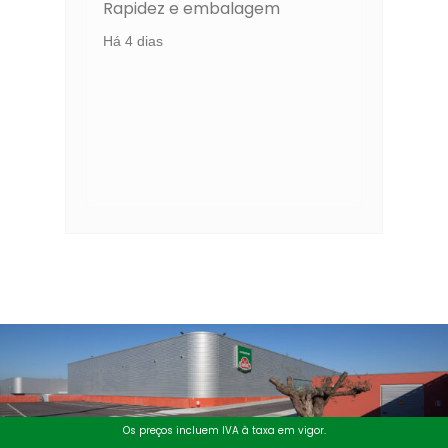
Rapidez e embalagem
pro
Há 4 dias
Há 
Os preços incluem IVA à taxa em vigor.