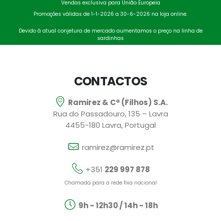
Vendas exclusiva para União Europeia
Promoções válidas de 1-1-2026 a 30-6-2026 na loja online.
Devido à atual conjetura de mercado aumentamos o preço na linha de
sardinhas
CONTACTOS
Ramirez & Cª (Filhos) S.A.
Rua do Passadouro, 135 – Lavra
4455-180 Lavra, Portugal
ramirez@ramirez.pt
+351
229 997 878
Chamada para a rede fixa nacional
9h - 12h30 / 14h - 18h