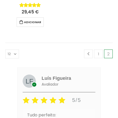
29,45
€
5.00
fora de 5
ADICIONAR
1
2
Luís Figueira
Avaliador
5/5
Tudo perfeito:
Gr