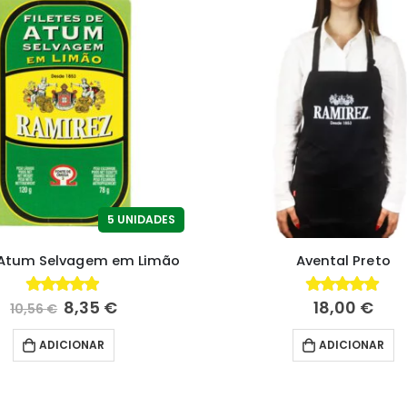
5 UNIDADES
s Atum Selvagem em Limão
Avental Preto
8,35
€
18,00
€
4.88
fora de 5
5.00
fora de 5
10,56
€
ADICIONAR
ADICIONAR