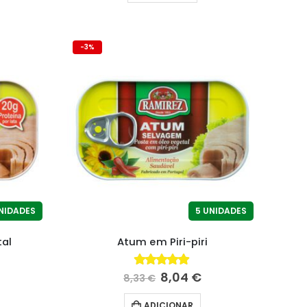
-3%
NIDADES
5 UNIDADES
al
Atum em Piri-piri
8,04
€
4.91
fora de 5
8,33
€
ADICIONAR