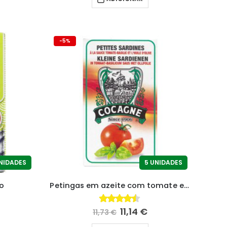
-5%
NIDADES
5 UNIDADES
o
Petingas em azeite com tomate e manjericão
11,14
€
4.36
fora de 5
11,73
€