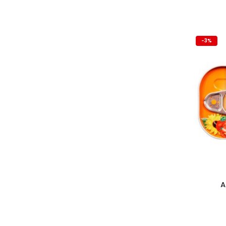
-3%
A