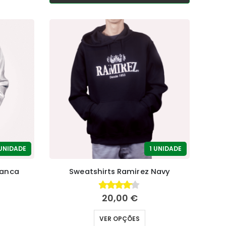
 UNIDADE
1 UNIDADE
ranca
Sweatshirts Ramirez Navy
20,00
€
4.00
fora de 5
VER OPÇÕES