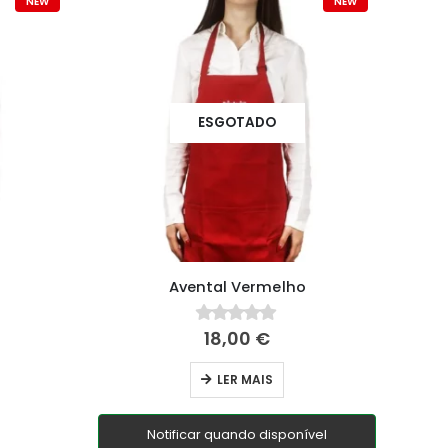
NEW
NEW
ESGOTADO
Avental Vermelho
18,00
€
0
fora de 5
LER MAIS
Notificar quando disponível