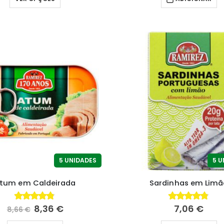
5 UNIDADES
5 U
tum em Caldeirada
Sardinhas em Limã
8,36
€
7,06
€
4.75
fora de 5
4.76
fora de 5
8,66
€