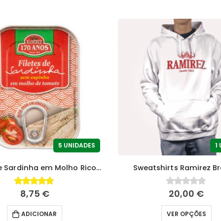
5 UNIDADES
1
Filetes de Sardinha em Molho Rico de Tomate
Sweatshirts Ramirez B
8,75
€
20,00
€
4.81
fora de 5
0
fora de 5
ADICIONAR
VER OPÇÕES