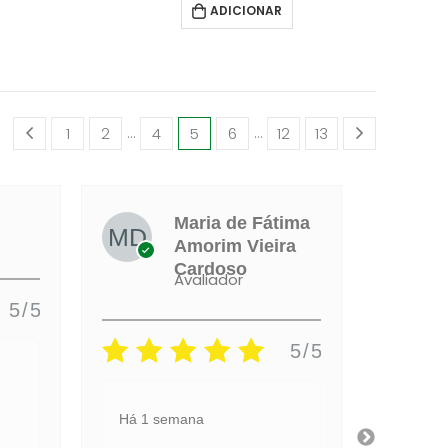
ADICIONAR
…
…
1
2
4
5
6
12
13
Maria de Fátima
Amorim Vieira
Cardoso
Avaliador
5/5
5/5
Há 2 s
Há 1 semana