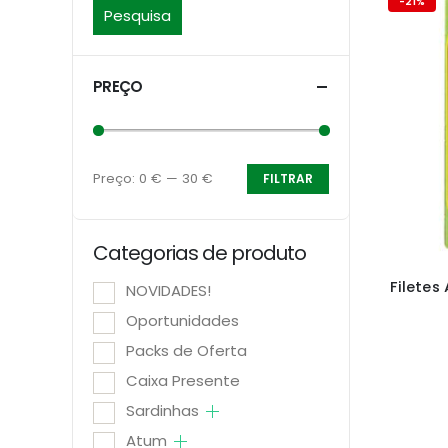
-21%
Pesquisa
PREÇO
Preço:
0 €
—
30 €
FILTRAR
Preço
Preço
mínimo
máximo
Categorias de produto
Filete
NOVIDADES!
Oportunidades
Packs de Oferta
Caixa Presente
Sardinhas
Atum