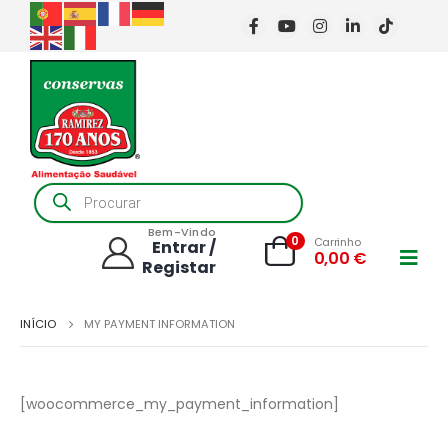
Products
search
Bem-Vindo
0
Carrinho
Entrar /
0,00
€
Registar
INÍCIO
MY PAYMENT INFORMATION
[woocommerce_my_payment_information]