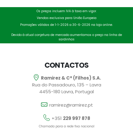
Os preços incluem IVA à taxa em vigor.
Vendas exclusiva para União Europeia
Promoções válidas de 1-1-2026 a 30-6-2026 na loja online.
Devido à atual conjetura de mercado aumentamos o preço na linha de
sardinhas
CONTACTOS
Ramirez & Cª (Filhos) S.A.
Rua do Passadouro, 135 – Lavra
4455-180 Lavra, Portugal
ramirez@ramirez.pt
+351
229 997 878
Chamada para a rede fixa nacional