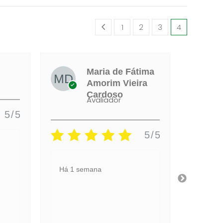
1
2
3
4
Maria de Fátima
Amorim Vieira
Cardoso
Avaliador
5/5
5/5
Há 1 s
Há 1 semana