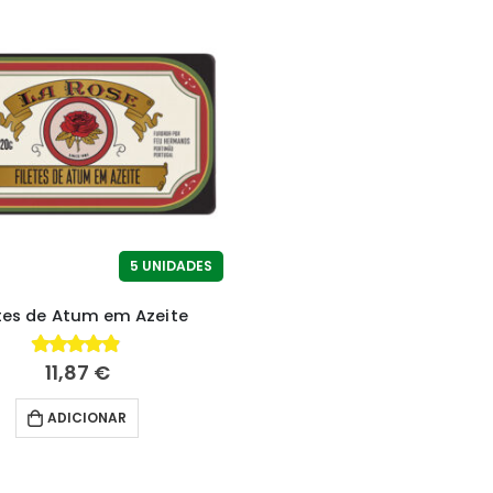
5 UNIDADES
etes de Atum em Azeite
11,87
€
4.80
fora de 5
ADICIONAR