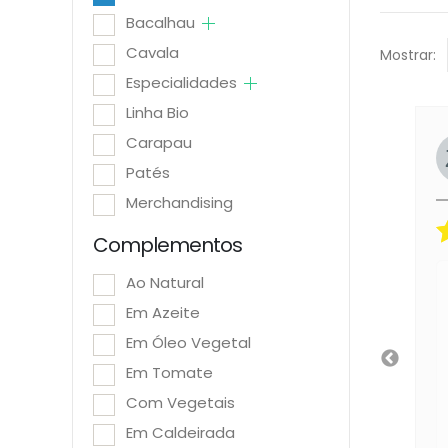
Bacalhau
Cavala
Mostrar:
Especialidades
Linha Bio
Carapau
A.
Luís Figueira
or
Avaliador
Patés
Merchandising
5/5
5/5
Complementos
Ao Natural
Tudo perfeito:
Rapidez e embalagem
Em Azeite
Há 3 dias
Em Óleo Vegetal
Em Tomate
Com Vegetais
Em Caldeirada