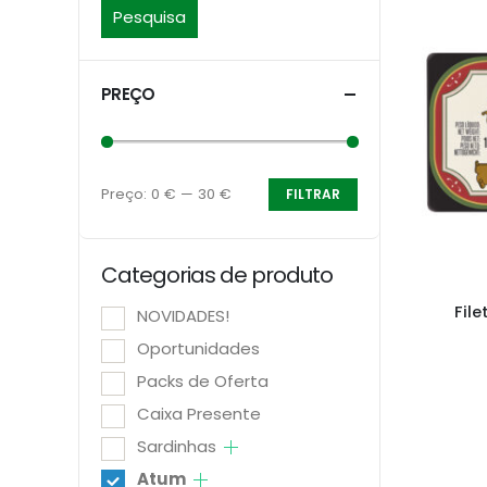
Pesquisa
PREÇO
Preço:
0 €
—
30 €
FILTRAR
Preço
Preço
mínimo
máximo
Categorias de produto
Fil
NOVIDADES!
Oportunidades
Packs de Oferta
Caixa Presente
Sardinhas
Atum