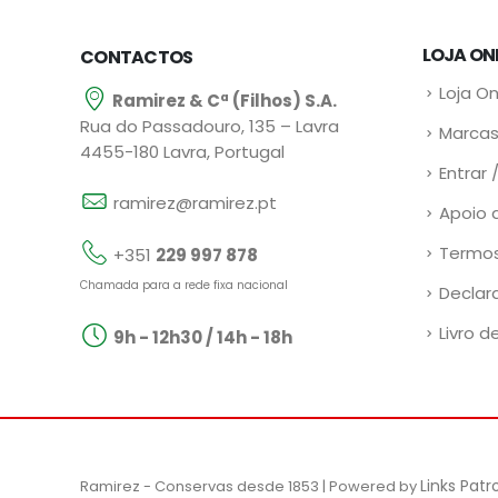
LOJA ON
CONTACTOS
Loja On
Ramirez & Cª (Filhos) S.A.
Rua do Passadouro, 135 – Lavra
Marcas
4455-180 Lavra, Portugal
Entrar 
ramirez@ramirez.pt
Apoio 
Termos
+351
229 997 878
Chamada para a rede fixa nacional
Declar
Livro d
9h - 12h30 / 14h - 18h
Links Pat
Ramirez - Conservas desde 1853 | Powered by