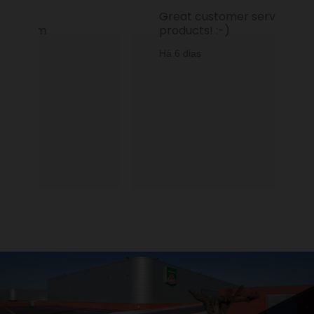
Armazenamento de Análises
Great customer service and
Adições
products! :-)
Consentimento Google Ads, Google Shopping e
Google Play.
Há 6 dias
Consentimento para Remarketing
Permitir suporte a funcionalidades do site.
Permitir personalização e recomendações de
video.
Permitir armazanamento relacionado à segurança,
autenticação e prevenção de fraudes.
ID de Rastreamento Negado
Consentimento Extra
Anúncios Não Personalizados
Para rejeitar os cookies, desmarque as caixas de
seleção e clique no botão ACEITAR.