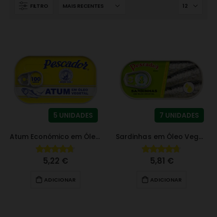
FILTRO
5 UNIDADES
7 UNIDADES
Atum Económico em Óleo Vegetal
Sardinhas em Óleo Vegetal
5,22
€
5,81
€
4.66
fora de 5
4.67
fora de 5
ADICIONAR
ADICIONAR