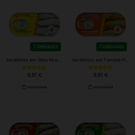
7 UNIDADES
7 UNIDADES
Sardinhas em Óleo Picante
Sardinhas em Tomate Picante
5,81
€
5,81
€
4.79
fora de 5
4.70
fora de 5
ADICIONAR
ADICIONAR