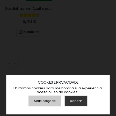
Sardinhas em Azeite com Piri-piri
6,40
€
4.48
fora de 5
ADICIONAR
COOKIES E PRIVACIDADE
Zdenek Bezdicek
Utilizamos cookies para melhorar a sua experiência,
Avaliador
aceita o uso de cookies?
Mais opções
Aceitar
5/5
Armazenamento de Anúncios