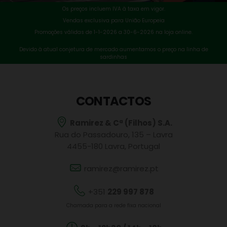
Os preços incluem IVA à taxa em vigor.
Vendas exclusiva para União Europeia
Promoções válidas de 1-1-2026 a 30-6-2026 na loja online.
Devido à atual conjetura de mercado aumentamos o preço na linha de
sardinhas
CONTACTOS
Ramirez & Cª (Filhos) S.A.
Rua do Passadouro, 135 – Lavra
4455-180 Lavra, Portugal
ramirez@ramirez.pt
+351
229 997 878
Chamada para a rede fixa nacional