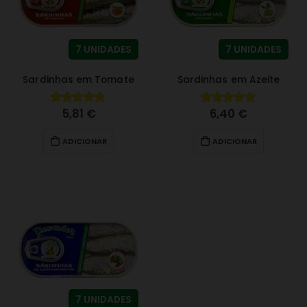
7 UNIDADES
7 UNIDADES
Sardinhas em Tomate
Sardinhas em Azeite
5,81
€
6,40
€
4.79
fora de 5
4.69
fora de 5
ADICIONAR
ADICIONAR
7 UNIDADES