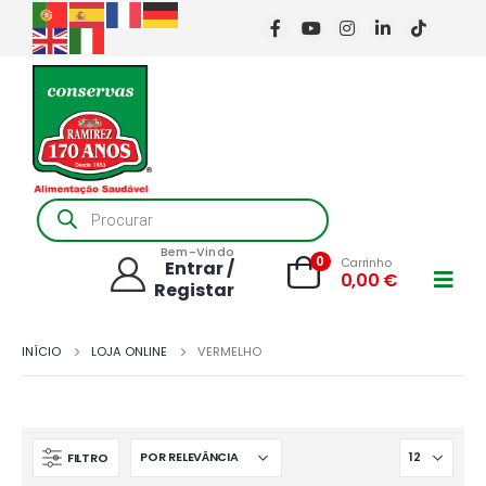
Products
search
Bem-Vindo
0
Carrinho
Entrar /
0,00
€
Registar
INÍCIO
LOJA ONLINE
VERMELHO
FILTRO