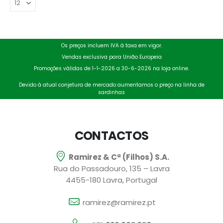
Os preços incluem IVA à taxa em vigor.
Vendas exclusiva para União Europeia
Promoções válidas de 1-1-2026 a 30-6-2026 na loja online.
Devido à atual conjetura de mercado aumentamos o preço na linha de
sardinhas
CONTACTOS
Ramirez & Cª (Filhos) S.A.
Rua do Passadouro, 135 – Lavra
4455-180 Lavra, Portugal
ramirez@ramirez.pt