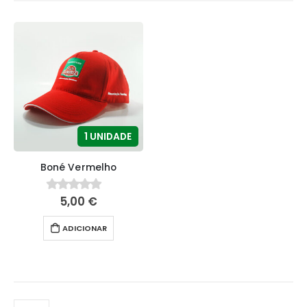
1 UNIDADE
Boné Vermelho
5,00
€
0
fora de 5
ADICIONAR