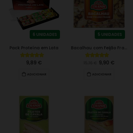
6 UNIDADES
5 UNIDADES
Pack Proteína em Lata
Bacalhau com Feijão Frade
9,89
€
9,90
€
4.67
fora de 5
4.75
fora de 5
15,16
€
ADICIONAR
ADICIONAR