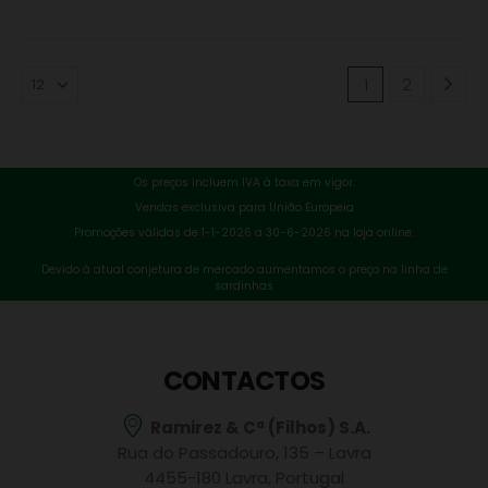
1
2
Os preços incluem IVA à taxa em vigor.
Vendas exclusiva para União Europeia
Promoções válidas de 1-1-2026 a 30-6-2026 na loja online.
Devido à atual conjetura de mercado aumentamos o preço na linha de
sardinhas
CONTACTOS
Ramirez & Cª (Filhos) S.A.
Rua do Passadouro, 135 – Lavra
4455-180 Lavra, Portugal