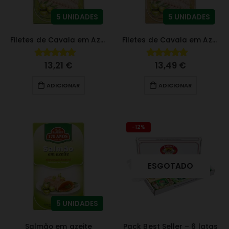
5 UNIDADES
5 UNIDADES
Filetes de Cavala em Azeite
Filetes de Cavala em Azeite com Aroma de Fumo
13,21
€
13,49
€
4.83
fora de 5
4.82
fora de 5
ADICIONAR
ADICIONAR
-12%
ESGOTADO
5 UNIDADES
Salmão em azeite
Pack Best Seller – 6 latas