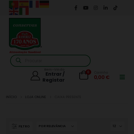
Products
search
Bem-Vindo
0
Carrinho
Entrar /
0,00
€
Registar
INÍCIO
LOJA ONLINE
CAIXA PRESENTE
FILTRO