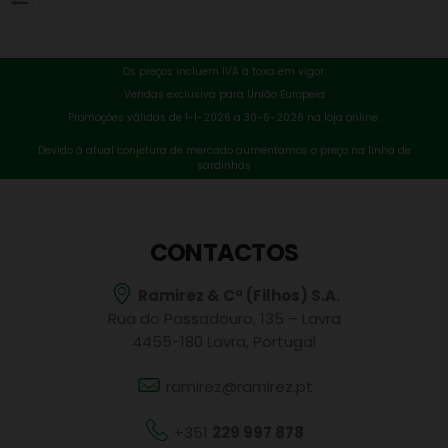
Os preços incluem IVA à taxa em vigor.
Vendas exclusiva para União Europeia
Promoções válidas de 1-1-2026 a 30-6-2026 na loja online.
Devido à atual conjetura de mercado aumentamos o preço na linha de
sardinhas
CONTACTOS
Ramirez & Cª (Filhos) S.A.
Rua do Passadouro, 135 – Lavra
4455-180 Lavra, Portugal
ramirez@ramirez.pt
+351
229 997 878