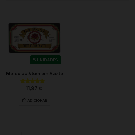
5 UNIDADES
Filetes de Atum em Azeite
11,87
€
4.80
fora de 5
ADICIONAR