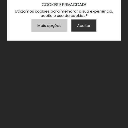
COOKIES E PRIVACIDADE
Utilizamos cookies para melhorar a sua experiência,
aceita o uso de cookies?
Mais opções
Aceitar
Armazenamento de Anúncios
Armazenamento de Análises
Adições
Consentimento Google Ads, Google Shopping e
Google Play.
Consentimento para Remarketing
Permitir suporte a funcionalidades do site.
Permitir personalização e recomendações de
video.
Permitir armazanamento relacionado à segurança,
autenticação e prevenção de fraudes.
ID de Rastreamento Negado
Consentimento Extra