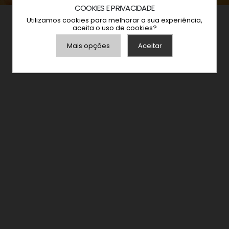
COOKIES E PRIVACIDADE
Utilizamos cookies para melhorar a sua experiência,
aceita o uso de cookies?
Mais opções
Aceitar
Armazenamento de Anúncios
Armazenamento de Análises
Adições
Consentimento Google Ads, Google Shopping e
Google Play.
Consentimento para Remarketing
Permitir suporte a funcionalidades do site.
Permitir personalização e recomendações de
video.
Permitir armazanamento relacionado à segurança,
autenticação e prevenção de fraudes.
ID de Rastreamento Negado
Consentimento Extra